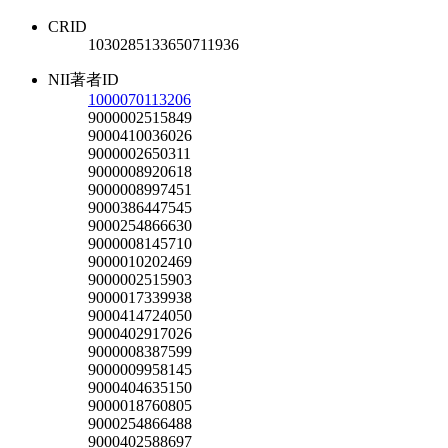
CRID
1030285133650711936
NII著者ID
1000070113206
9000002515849
9000410036026
9000002650311
9000008920618
9000008997451
9000386447545
9000254866630
9000008145710
9000010202469
9000002515903
9000017339938
9000414724050
9000402917026
9000008387599
9000009958145
9000404635150
9000018760805
9000254866488
9000402588697