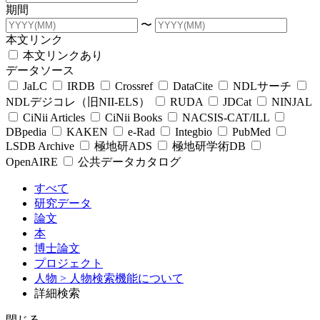
期間
〜
本文リンク
本文リンクあり
データソース
JaLC
IRDB
Crossref
DataCite
NDLサーチ
NDLデジコレ（旧NII-ELS）
RUDA
JDCat
NINJAL
CiNii Articles
CiNii Books
NACSIS-CAT/ILL
DBpedia
KAKEN
e-Rad
Integbio
PubMed
LSDB Archive
極地研ADS
極地研学術DB
OpenAIRE
公共データカタログ
すべて
研究データ
論文
本
博士論文
プロジェクト
人物
> 人物検索機能について
詳細検索
閉じる