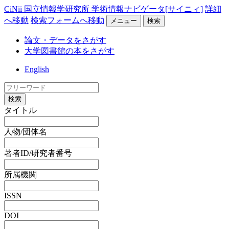
CiNii 国立情報学研究所 学術情報ナビゲータ[サイニィ]
詳細
へ移動
検索フォームへ移動
メニュー
検索
論文・データをさがす
大学図書館の本をさがす
English
検索
タイトル
人物/団体名
著者ID/研究者番号
所属機関
ISSN
DOI