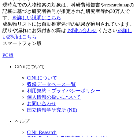
現時点での人物検索の対象は、科研費報告書やresearchmapの
記載に基づき研究者番号が推定された研究者等約30万人で
す。
※詳しい説明はこちら
成果物リストには自動推定処理の結果が適用されています。
誤りや漏れにお気付きの際は
お問い合わせ
ください
※詳し
い説明はこちら
スマートフォン版
|
PC版
CiNiiについて
CiNiiについて
収録データベース一覧
利用規約・プライバシーポリシー
個人情報の扱いについて
お問い合わせ
国立情報学研究所 (NII)
ヘルプ
CiNii Research