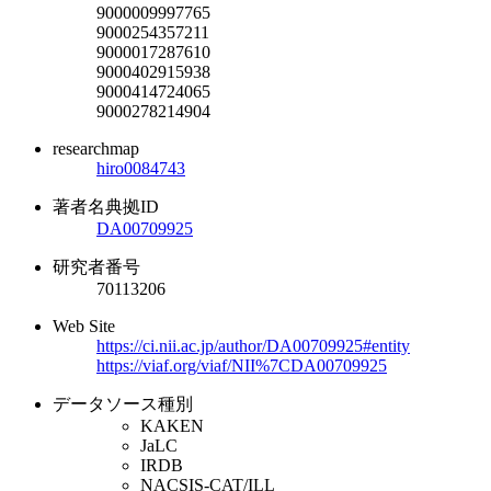
9000009997765
9000254357211
9000017287610
9000402915938
9000414724065
9000278214904
researchmap
hiro0084743
著者名典拠ID
DA00709925
研究者番号
70113206
Web Site
https://ci.nii.ac.jp/author/DA00709925#entity
https://viaf.org/viaf/NII%7CDA00709925
データソース種別
KAKEN
JaLC
IRDB
NACSIS-CAT/ILL