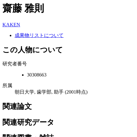
齋藤 雅則
KAKEN
成果物リストについて
この人物について
研究者番号
30308663
所属
朝日大学, 歯学部, 助手
(2001時点)
関連論文
関連研究データ