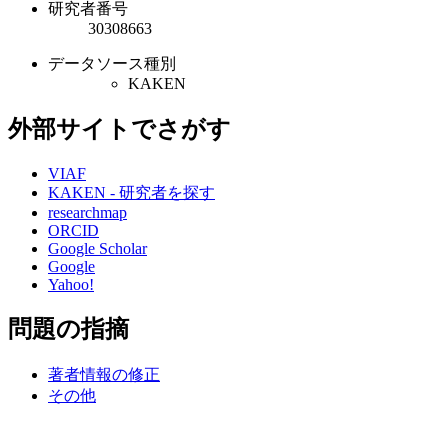
研究者番号
30308663
データソース種別
KAKEN
外部サイトでさがす
VIAF
KAKEN - 研究者を探す
researchmap
ORCID
Google Scholar
Google
Yahoo!
問題の指摘
著者情報の修正
その他