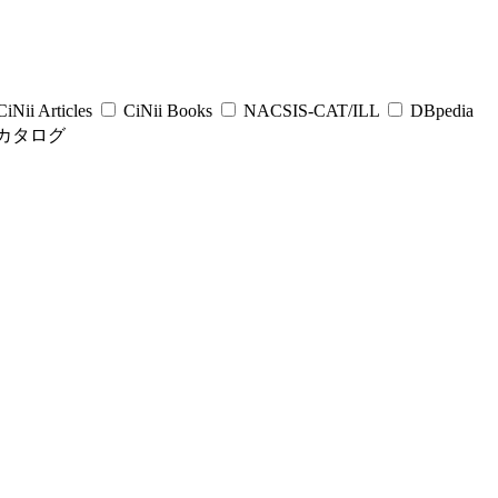
iNii Articles
CiNii Books
NACSIS-CAT/ILL
DBpedia
カタログ