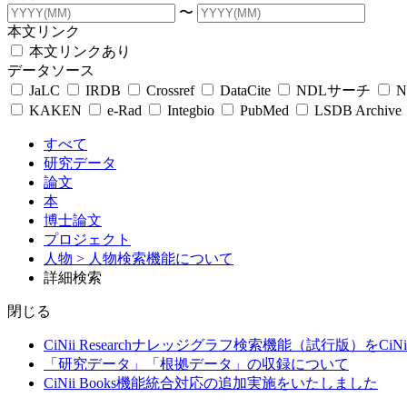
〜
本文リンク
本文リンクあり
データソース
JaLC
IRDB
Crossref
DataCite
NDLサーチ
N
KAKEN
e-Rad
Integbio
PubMed
LSDB Archive
すべて
研究データ
論文
本
博士論文
プロジェクト
人物
> 人物検索機能について
詳細検索
閉じる
CiNii Researchナレッジグラフ検索機能（試行版）をCiN
「研究データ」「根拠データ」の収録について
CiNii Books機能統合対応の追加実施をいたしました