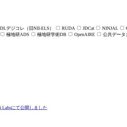
DLデジコレ（旧NII-ELS）
RUDA
JDCat
NINJAL
C
極地研ADS
極地研学術DB
OpenAIRE
公共データ
ii Labsにて公開しました