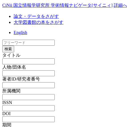
CiNii 国立情報学研究所 学術情報ナビゲータ[サイニィ]
詳細
論文・データをさがす
大学図書館の本をさがす
English
検索
タイトル
人物/団体名
著者ID/研究者番号
所属機関
ISSN
DOI
期間