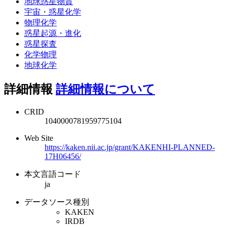
地球惑星物質
宇宙・惑星化学
物理化学
惑星起源・進化
惑星探査
化学物理
地球化学
詳細情報
詳細情報について
CRID
1040000781959775104
Web Site
https://kaken.nii.ac.jp/grant/KAKENHI-PLANNED-
17H06456/
本文言語コード
ja
データソース種別
KAKEN
IRDB