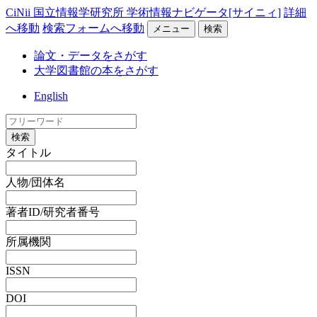
CiNii 国立情報学研究所 学術情報ナビゲータ[サイニィ]
詳細
へ移動
検索フォームへ移動
メニュー
検索
論文・データをさがす
大学図書館の本をさがす
English
検索
タイトル
人物/団体名
著者ID/研究者番号
所属機関
ISSN
DOI