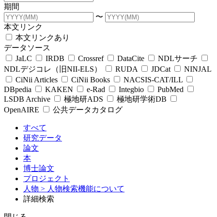
期間
〜
本文リンク
本文リンクあり
データソース
JaLC
IRDB
Crossref
DataCite
NDLサーチ
NDLデジコレ（旧NII-ELS）
RUDA
JDCat
NINJAL
CiNii Articles
CiNii Books
NACSIS-CAT/ILL
DBpedia
KAKEN
e-Rad
Integbio
PubMed
LSDB Archive
極地研ADS
極地研学術DB
OpenAIRE
公共データカタログ
すべて
研究データ
論文
本
博士論文
プロジェクト
人物
> 人物検索機能について
詳細検索
閉じる