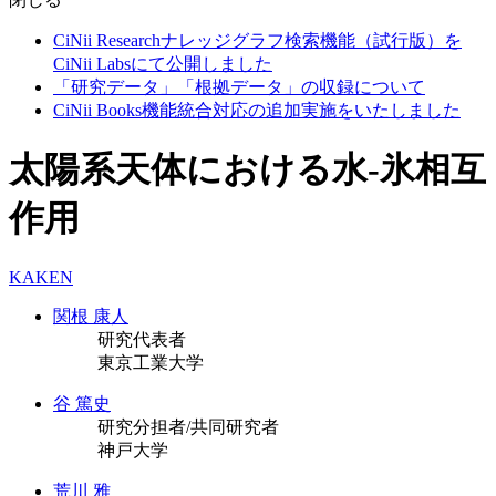
CiNii Researchナレッジグラフ検索機能（試行版）を
CiNii Labsにて公開しました
「研究データ」「根拠データ」の収録について
CiNii Books機能統合対応の追加実施をいたしました
太陽系天体における水-氷相互
作用
KAKEN
関根 康人
研究代表者
東京工業大学
谷 篤史
研究分担者/共同研究者
神戸大学
荒川 雅