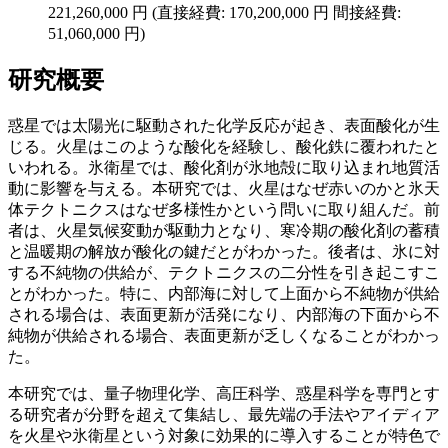
221,260,000 円 (直接経費: 170,200,000 円 間接経費:
51,060,000 円)
研究概要
惑星では太陽光に駆動された化学反応が起き、表面酸化が生
じる。火星はこのような酸化を経験し、酸化鉄に覆われたと
いわれる。氷衛星では、酸化剤が氷地殻に取り込まれ地質活
動に影響を与える。本研究では、火星はなぜ赤いのかと氷天
体テクトニクスはなぜ多様性かという問いに取り組んだ。前
者は、火星気候変動が駆動力となり、寒冷期の酸化剤の蓄積
と温暖期の解放が酸化の鍵だとがわかった。後者は、氷に対
する不純物の供給が、テクトニクスの二分性を引き起こすこ
とがわかった。特に、内部海に対して上面から不純物が供給
される場合は、表面更新が活発になり、内部海の下面から不
純物が供給される場合、表面更新が乏しくなることがわかっ
た。
本研究では、量子物理化学、高圧科学、惑星科学を専門とす
る研究者が分野を超えて集結し、最先端の手法やアイディア
を火星や氷衛星という対象に効果的に導入することが特色で