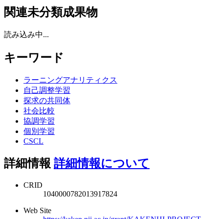
関連未分類成果物
読み込み中...
キーワード
ラーニングアナリティクス
自己調整学習
探求の共同体
社会比較
協調学習
個別学習
CSCL
詳細情報
詳細情報について
CRID
1040000782013917824
Web Site