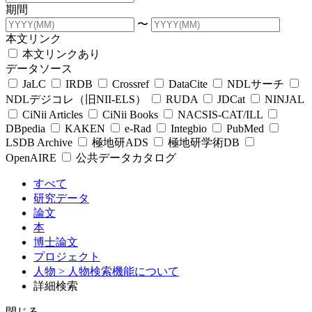
期間
〜
本文リンク
本文リンクあり
データソース
JaLC
IRDB
Crossref
DataCite
NDLサーチ
NDLデジコレ（旧NII-ELS）
RUDA
JDCat
NINJAL
CiNii Articles
CiNii Books
NACSIS-CAT/ILL
DBpedia
KAKEN
e-Rad
Integbio
PubMed
LSDB Archive
極地研ADS
極地研学術DB
OpenAIRE
公共データカタログ
すべて
研究データ
論文
本
博士論文
プロジェクト
人物
> 人物検索機能について
詳細検索
閉じる