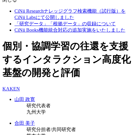
CiNii Researchナレッジグラフ検索機能（試行版）を
CiNii Labsにて公開しました
「研究データ」「根拠データ」の収録について
CiNii Books機能統合対応の追加実施をいたしました
個別・協調学習の往還を支援
するインタラクション高度化
基盤の開発と評価
KAKEN
山田 政寛
研究代表者
九州大学
合田 美子
研究分担者/共同研究者