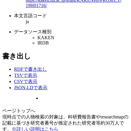
https://kaken.nii.ac.jp/grant/KAKENHI-PROJECT-
19H01716/
本文言語コード
ja
データソース種別
KAKEN
IRDB
書き出し
RDFで書き出し
TSVで表示
CSVで表示
JSON-LDで表示
ページトップへ
現時点での人物検索の対象は、科研費報告書やresearchmapの
記載に基づき研究者番号が推定された研究者等約30万人で
す。
※詳しい説明はこちら