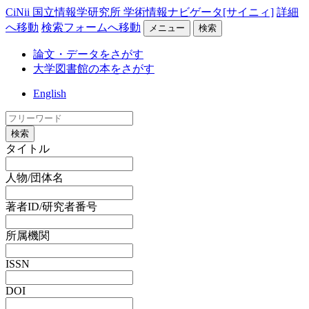
CiNii 国立情報学研究所 学術情報ナビゲータ[サイニィ]
詳細
へ移動
検索フォームへ移動
メニュー
検索
論文・データをさがす
大学図書館の本をさがす
English
検索
タイトル
人物/団体名
著者ID/研究者番号
所属機関
ISSN
DOI