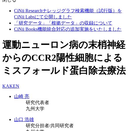
CiNii Researchナレッジグラフ検索機能（試行版）を
CiNii Labsにて公開しました
「研究データ」「根拠データ」の収録について
CiNii Books機能統合対応の追加実施をいたしました
運動ニューロン病の末梢神経
からのCCR2陽性細胞による
ミスフォールド蛋白除去療法
KAKEN
山崎 亮
研究代表者
九州大学
山口 浩雄
研究分担者/共同研究者