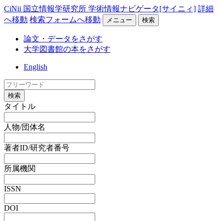
CiNii 国立情報学研究所 学術情報ナビゲータ[サイニィ]
詳細
へ移動
検索フォームへ移動
メニュー
検索
論文・データをさがす
大学図書館の本をさがす
English
検索
タイトル
人物/団体名
著者ID/研究者番号
所属機関
ISSN
DOI