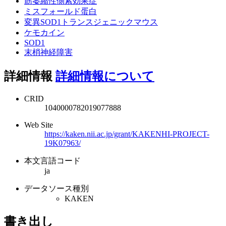
筋萎縮性側索効果症
ミスフォールド蛋白
変異SOD1トランスジェニックマウス
ケモカイン
SOD1
末梢神経障害
詳細情報
詳細情報について
CRID
1040000782019077888
Web Site
https://kaken.nii.ac.jp/grant/KAKENHI-PROJECT-
19K07963/
本文言語コード
ja
データソース種別
KAKEN
書き出し