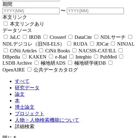
期間
〜
本文リンク
本文リンクあり
データソース
JaLC
IRDB
Crossref
DataCite
NDLサーチ
NDLデジコレ（旧NII-ELS）
RUDA
JDCat
NINJAL
CiNii Articles
CiNii Books
NACSIS-CAT/ILL
DBpedia
KAKEN
e-Rad
Integbio
PubMed
LSDB Archive
極地研ADS
極地研学術DB
OpenAIRE
公共データカタログ
すべて
研究データ
論文
本
博士論文
プロジェクト
人物
> 人物検索機能について
詳細検索
閉じる