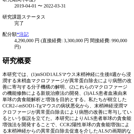
2019-04-01 〜 2022-03-31
研究課題ステータス
完了
配分額
*注記
4,290,000 円 (直接経費: 3,300,000 円 間接経費: 990,000
円)
研究概要
本研究では、(1)mSOD1ALSマウス末梢神経に生後8週から浸
潤する末梢血マクロファージが異常蛋白除去により病態の改
善に寄与する分子機構の解明、(2)これらのマクロファージ
の機能修飾による新規治療法の開発、(3)ALS患者血液由来
単球の貪食能解析と増強を目的とする。私たちが樹立した
CCR2-/-mSOD1-Tgマウスの病状悪化から、末梢神経浸潤マ
クロファージが異常蛋白除去により病態の改善に寄与してい
るという仮説を立てた。本研究によりALS患者単球の貪食能
増強法を開発することで、CCR2陽性単球の貪食能増強によ
る末梢神経からの異常蛋白除去促進を介したALSの画期的な