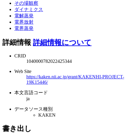
その場観察
ダイナミクス
電解蒸発
電界放射
電界蒸発
詳細情報
詳細情報について
CRID
1040000782022425344
Web Site
https://kaken.nii.ac.jp/grant/KAKENHI-PROJECT-
19K15446/
本文言語コード
ja
データソース種別
KAKEN
書き出し