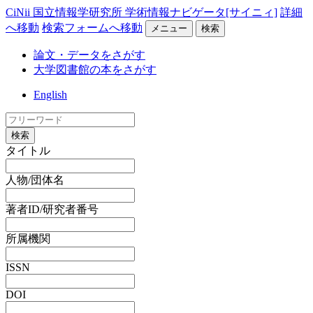
CiNii 国立情報学研究所 学術情報ナビゲータ[サイニィ]
詳細
へ移動
検索フォームへ移動
メニュー
検索
論文・データをさがす
大学図書館の本をさがす
English
検索
タイトル
人物/団体名
著者ID/研究者番号
所属機関
ISSN
DOI