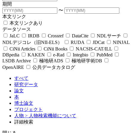
期間
〜
本文リンク
本文リンクあり
データソース
JaLC
IRDB
Crossref
DataCite
NDLサーチ
NDLデジコレ（旧NII-ELS）
RUDA
JDCat
NINJAL
CiNii Articles
CiNii Books
NACSIS-CAT/ILL
DBpedia
KAKEN
e-Rad
Integbio
PubMed
LSDB Archive
極地研ADS
極地研学術DB
OpenAIRE
公共データカタログ
すべて
研究データ
論文
本
博士論文
プロジェクト
人物
> 人物検索機能について
詳細検索
閉じる