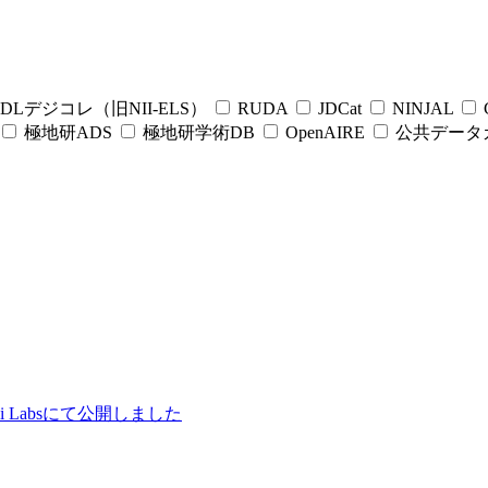
DLデジコレ（旧NII-ELS）
RUDA
JDCat
NINJAL
C
極地研ADS
極地研学術DB
OpenAIRE
公共データ
ii Labsにて公開しました