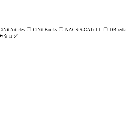
iNii Articles
CiNii Books
NACSIS-CAT/ILL
DBpedia
カタログ