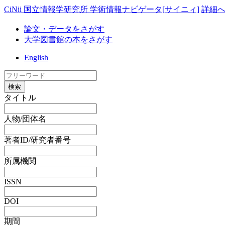
CiNii 国立情報学研究所 学術情報ナビゲータ[サイニィ]
詳細
論文・データをさがす
大学図書館の本をさがす
English
検索
タイトル
人物/団体名
著者ID/研究者番号
所属機関
ISSN
DOI
期間