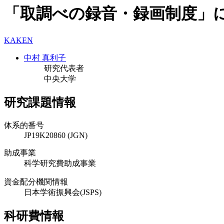
「取調べの録音・録画制度」
KAKEN
中村 真利子
研究代表者
中央大学
研究課題情報
体系的番号
JP19K20860 (JGN)
助成事業
科学研究費助成事業
資金配分機関情報
日本学術振興会(JSPS)
科研費情報