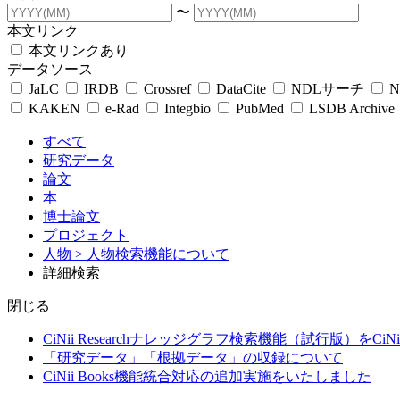
〜
本文リンク
本文リンクあり
データソース
JaLC
IRDB
Crossref
DataCite
NDLサーチ
N
KAKEN
e-Rad
Integbio
PubMed
LSDB Archive
すべて
研究データ
論文
本
博士論文
プロジェクト
人物
> 人物検索機能について
詳細検索
閉じる
CiNii Researchナレッジグラフ検索機能（試行版）をCiN
「研究データ」「根拠データ」の収録について
CiNii Books機能統合対応の追加実施をいたしました