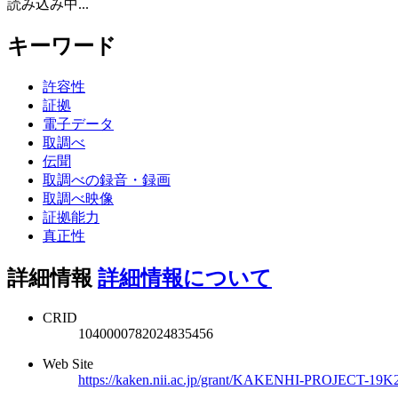
読み込み中...
キーワード
許容性
証拠
電子データ
取調べ
伝聞
取調べの録音・録画
取調べ映像
証拠能力
真正性
詳細情報
詳細情報について
CRID
1040000782024835456
Web Site
https://kaken.nii.ac.jp/grant/KAKENHI-PROJECT-19K