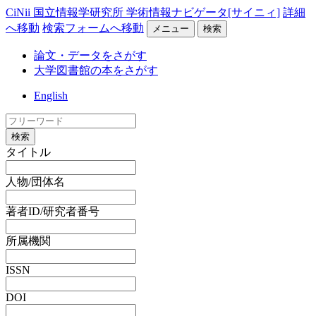
CiNii 国立情報学研究所 学術情報ナビゲータ[サイニィ]
詳細
へ移動
検索フォームへ移動
メニュー
検索
論文・データをさがす
大学図書館の本をさがす
English
検索
タイトル
人物/団体名
著者ID/研究者番号
所属機関
ISSN
DOI