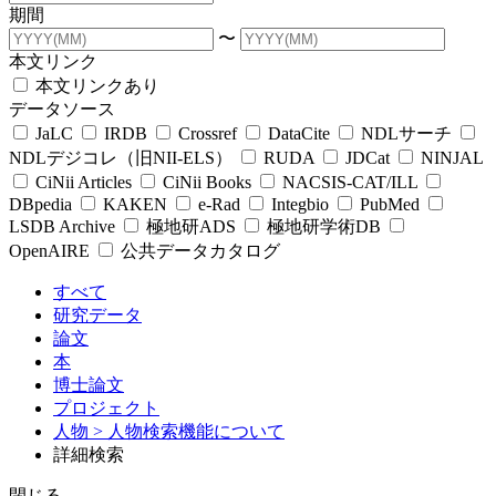
期間
〜
本文リンク
本文リンクあり
データソース
JaLC
IRDB
Crossref
DataCite
NDLサーチ
NDLデジコレ（旧NII-ELS）
RUDA
JDCat
NINJAL
CiNii Articles
CiNii Books
NACSIS-CAT/ILL
DBpedia
KAKEN
e-Rad
Integbio
PubMed
LSDB Archive
極地研ADS
極地研学術DB
OpenAIRE
公共データカタログ
すべて
研究データ
論文
本
博士論文
プロジェクト
人物
> 人物検索機能について
詳細検索
閉じる