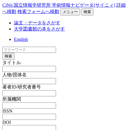
CiNii 国立情報学研究所 学術情報ナビゲータ[サイニィ]
詳細
へ移動
検索フォームへ移動
メニュー
検索
論文・データをさがす
大学図書館の本をさがす
English
検索
タイトル
人物/団体名
著者ID/研究者番号
所属機関
ISSN
DOI