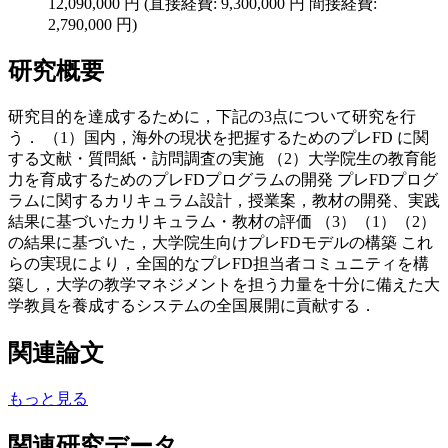
12,090,000 円 (直接経費: 9,300,000 円 間接経費:
2,790,000 円)
研究概要
研究目的を達成するために，下記の3点について研究を行
う． （1）国内，海外の現状を把握するためのプレFD に関
する文献・質問紙・訪問調査の実施 （2）大学院生の教育能
力を育成するためのプレFDプログラムの開発 プレFDプログ
ラムに関するカリキュラム設計，授業案，教材の開発、実践
結果に基づいたカリキュラム・教材の評価 （3）（1）（2）
の結果に基づいた，大学院生向けプレFDモデルの構築 これ
らの実現により，全国的なプレFD担当者コミュニティを構
築し，大学の教学マネジメントを担う力量を十分に備えた大
学教員を養成するシステムの全国展開に貢献する．
関連論文
もっと見る
関連研究データ