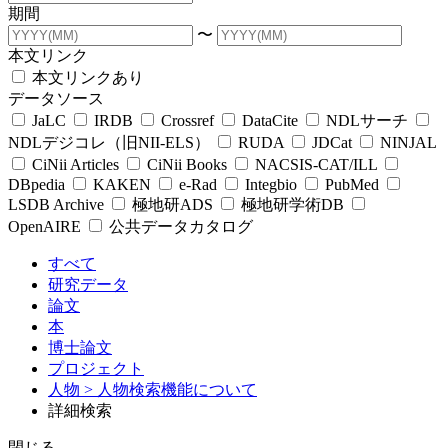
期間
〜
本文リンク
本文リンクあり
データソース
JaLC
IRDB
Crossref
DataCite
NDLサーチ
NDLデジコレ（旧NII-ELS）
RUDA
JDCat
NINJAL
CiNii Articles
CiNii Books
NACSIS-CAT/ILL
DBpedia
KAKEN
e-Rad
Integbio
PubMed
LSDB Archive
極地研ADS
極地研学術DB
OpenAIRE
公共データカタログ
すべて
研究データ
論文
本
博士論文
プロジェクト
人物
> 人物検索機能について
詳細検索
閉じる