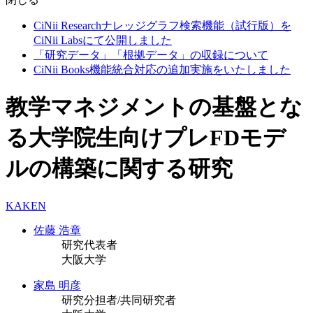
CiNii Researchナレッジグラフ検索機能（試行版）を
CiNii Labsにて公開しました
「研究データ」「根拠データ」の収録について
CiNii Books機能統合対応の追加実施をいたしました
教学マネジメントの基盤とな
る大学院生向けプレFDモデ
ルの構築に関する研究
KAKEN
佐藤 浩章
研究代表者
大阪大学
家島 明彦
研究分担者/共同研究者