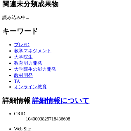
関連未分類成果物
読み込み中...
キーワード
プレFD
教学マネジメント
大学院生
教育能力開発
大学院生の能力開発
教材開発
TA
オンライン教育
詳細情報
詳細情報について
CRID
1040003825718436608
Web Site