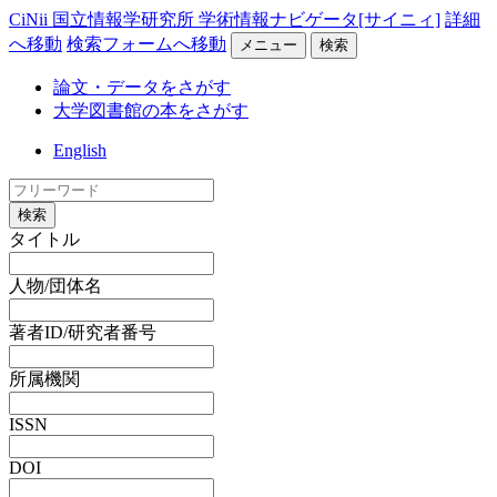
CiNii 国立情報学研究所 学術情報ナビゲータ[サイニィ]
詳細
へ移動
検索フォームへ移動
メニュー
検索
論文・データをさがす
大学図書館の本をさがす
English
検索
タイトル
人物/団体名
著者ID/研究者番号
所属機関
ISSN
DOI