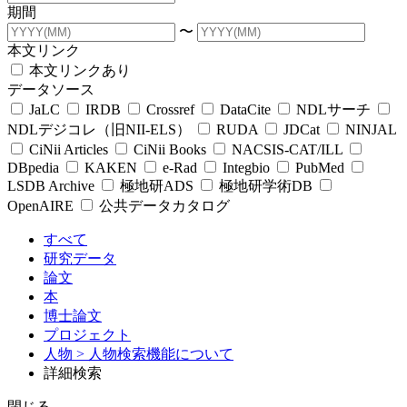
期間
〜
本文リンク
本文リンクあり
データソース
JaLC
IRDB
Crossref
DataCite
NDLサーチ
NDLデジコレ（旧NII-ELS）
RUDA
JDCat
NINJAL
CiNii Articles
CiNii Books
NACSIS-CAT/ILL
DBpedia
KAKEN
e-Rad
Integbio
PubMed
LSDB Archive
極地研ADS
極地研学術DB
OpenAIRE
公共データカタログ
すべて
研究データ
論文
本
博士論文
プロジェクト
人物
> 人物検索機能について
詳細検索
閉じる