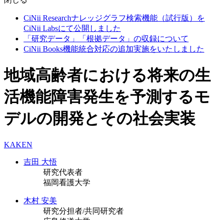
CiNii Researchナレッジグラフ検索機能（試行版）を
CiNii Labsにて公開しました
「研究データ」「根拠データ」の収録について
CiNii Books機能統合対応の追加実施をいたしました
地域高齢者における将来の生
活機能障害発生を予測するモ
デルの開発とその社会実装
KAKEN
吉田 大悟
研究代表者
福岡看護大学
木村 安美
研究分担者/共同研究者