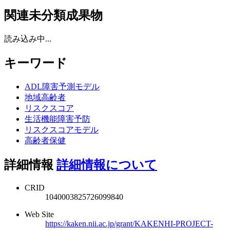
関連未分類成果物
読み込み中...
キーワード
ADL障害予測モデル
地域高齢者
リスクスコア
生活機能障害予防
リスクスコアモデル
高齢者保健
詳細情報
詳細情報について
CRID
1040003825726099840
Web Site
https://kaken.nii.ac.jp/grant/KAKENHI-PROJECT-