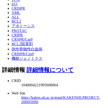
p53
CRISPR
AML
ALL
BCL2
アポトーシス
PROTAC
CRIPR
CRSPR/Cas9
BCL2阻害剤
急性骨髄性白血病
CRISPR/Cas9
機能ジェノミクス
詳細情報
詳細情報について
CRID
1040004221995608064
Web Site
https://kaken.nii.ac.jp/grant/KAKENHI-PROJECT-
20H05699/