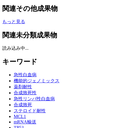
関連その他成果物
もっと見る
関連未分類成果物
読み込み中...
キーワード
急性白血病
機能的ジェノミックス
薬剤耐性
合成致死性
急性リンパ性白血病
合成致死
ステロイド耐性
MCL1
mRNA輸送
TP53