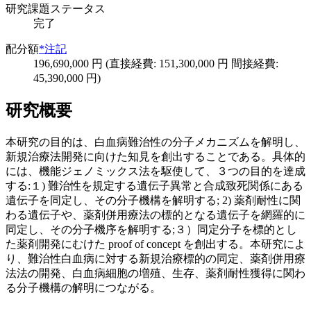
研究課題ステータス
完了
配分額
*注記
196,690,000 円 (直接経費: 151,300,000 円 間接経費:
45,390,000 円)
研究概要
本研究の目的は、白血病難治性の分子メカニズムを解明し、
新規治療法開発に向けた知見を創出することである。具体的
には、機能ジェノミックス法を駆使して、３つの目的を達成
する:１) 難治性を規定する遺伝子異常と合成致死関係にある
遺伝子を同定し、その分子機構を解明する; 2) 薬剤耐性に関
わる遺伝子や、薬剤併用療法の標的となる遺伝子を網羅的に
同定し、その分子機序を解明する;３）同定分子を標的とし
た薬剤開発にむけた proof of concept を創出する。本研究によ
り、難治性白血病に対する新規治療標的の同定、薬剤併用療
法法の開発、白血病細胞の増殖、生存、薬剤耐性獲得に関わ
る分子機構の解明につながる。