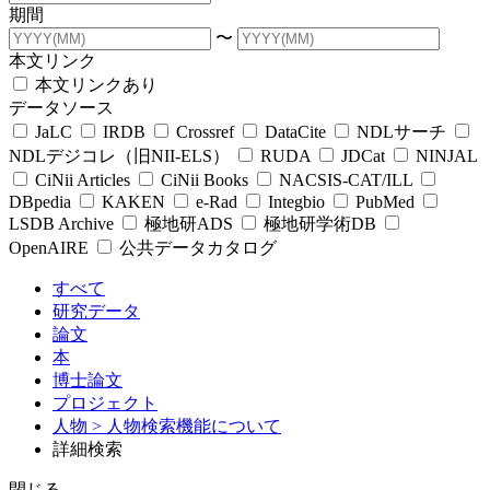
期間
〜
本文リンク
本文リンクあり
データソース
JaLC
IRDB
Crossref
DataCite
NDLサーチ
NDLデジコレ（旧NII-ELS）
RUDA
JDCat
NINJAL
CiNii Articles
CiNii Books
NACSIS-CAT/ILL
DBpedia
KAKEN
e-Rad
Integbio
PubMed
LSDB Archive
極地研ADS
極地研学術DB
OpenAIRE
公共データカタログ
すべて
研究データ
論文
本
博士論文
プロジェクト
人物
> 人物検索機能について
詳細検索
閉じる