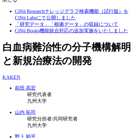
CiNii Researchナレッジグラフ検索機能（試行版）を
CiNii Labsにて公開しました
「研究データ」「根拠データ」の収録について
CiNii Books機能統合対応の追加実施をいたしました
白血病難治性の分子機構解明
と新規治療法の開発
KAKEN
前田 高宏
研究代表者
九州大学
山内 拓司
研究分担者/共同研究者
九州大学
野上 順平