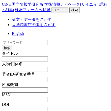
CiNii 国立情報学研究所 学術情報ナビゲータ[サイニィ]
詳細
へ移動
検索フォームへ移動
メニュー
検索
論文・データをさがす
大学図書館の本をさがす
English
検索
タイトル
人物/団体名
著者ID/研究者番号
所属機関
ISSN
DOI