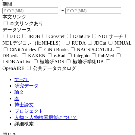
期間
〜
本文リンク
本文リンクあり
データソース
JaLC
IRDB
Crossref
DataCite
NDLサーチ
NDLデジコレ（旧NII-ELS）
RUDA
JDCat
NINJAL
CiNii Articles
CiNii Books
NACSIS-CAT/ILL
DBpedia
KAKEN
e-Rad
Integbio
PubMed
LSDB Archive
極地研ADS
極地研学術DB
OpenAIRE
公共データカタログ
すべて
研究データ
論文
本
博士論文
プロジェクト
人物
> 人物検索機能について
詳細検索
閉じる