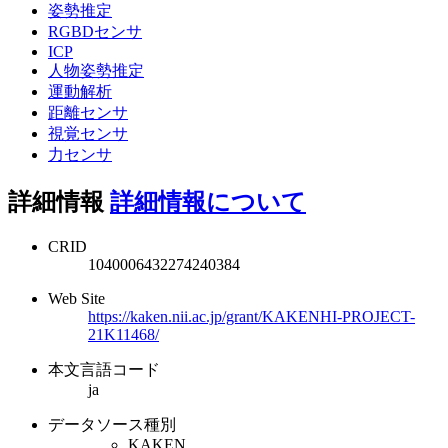
姿勢推定
RGBDセンサ
ICP
人物姿勢推定
運動解析
距離センサ
視覚センサ
力センサ
詳細情報
詳細情報について
CRID
1040006432274240384
Web Site
https://kaken.nii.ac.jp/grant/KAKENHI-PROJECT-
21K11468/
本文言語コード
ja
データソース種別
KAKEN