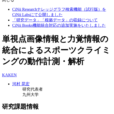
CiNii Researchナレッジグラフ検索機能（試行版）を
CiNii Labsにて公開しました
「研究データ」「根拠データ」の収録について
CiNii Books機能統合対応の追加実施をいたしました
単視点画像情報と力覚情報の
統合によるスポーツクライミ
ングの動作計測・解析
KAKEN
河村 晃宏
研究代表者
九州大学
研究課題情報