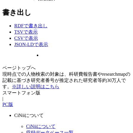
書き出し
RDFで書き出し
TSVで表示
CSVで表示
JSON-LDで表示
ページトップへ
現時点での人物検索の対象は、科研費報告書やresearchmapの
記載に基づき研究者番号が推定された研究者等約30万人で
す。
※詳しい説明はこちら
スマートフォン版
|
PC版
CiNiiについて
CiNiiについて
収録データベース一覧