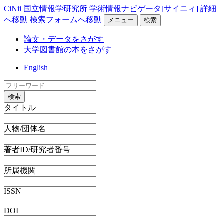
CiNii 国立情報学研究所 学術情報ナビゲータ[サイニィ]
詳細
へ移動
検索フォームへ移動
メニュー
検索
論文・データをさがす
大学図書館の本をさがす
English
検索
タイトル
人物/団体名
著者ID/研究者番号
所属機関
ISSN
DOI