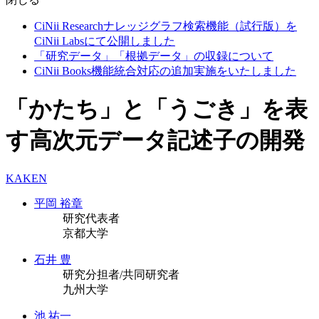
CiNii Researchナレッジグラフ検索機能（試行版）を
CiNii Labsにて公開しました
「研究データ」「根拠データ」の収録について
CiNii Books機能統合対応の追加実施をいたしました
「かたち」と「うごき」を表
す高次元データ記述子の開発
KAKEN
平岡 裕章
研究代表者
京都大学
石井 豊
研究分担者/共同研究者
九州大学
池 祐一