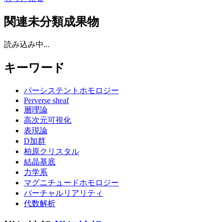
関連未分類成果物
読み込み中...
キーワード
パーシステントホモロジー
Perverse sheaf
層理論
高次元可視化
表現論
D加群
柏原クリスタル
結晶基底
力学系
マグニチュードホモロジー
バーチャルリアリティ
代数解析