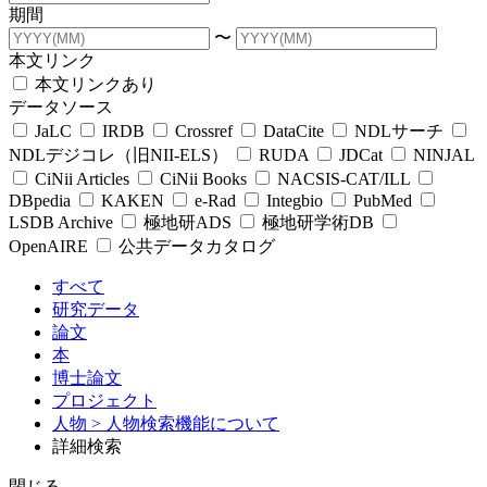
期間
〜
本文リンク
本文リンクあり
データソース
JaLC
IRDB
Crossref
DataCite
NDLサーチ
NDLデジコレ（旧NII-ELS）
RUDA
JDCat
NINJAL
CiNii Articles
CiNii Books
NACSIS-CAT/ILL
DBpedia
KAKEN
e-Rad
Integbio
PubMed
LSDB Archive
極地研ADS
極地研学術DB
OpenAIRE
公共データカタログ
すべて
研究データ
論文
本
博士論文
プロジェクト
人物
> 人物検索機能について
詳細検索
閉じる