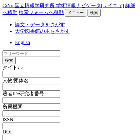
CiNii 国立情報学研究所 学術情報ナビゲータ[サイニィ]
詳細
へ移動
検索フォームへ移動
メニュー
検索
論文・データをさがす
大学図書館の本をさがす
English
検索
タイトル
人物/団体名
著者ID/研究者番号
所属機関
ISSN
DOI