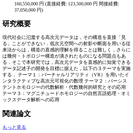
160,550,000 円 (直接経費: 123,500,000 円 間接経費:
37,050,000 円)
研究概要
現代社会に氾濫する高次元データは，その構造を直接「見
る」ことができない．低次元空間への射影や断面を用いる従
来法からは，構造の直感的理解を得ることは難しく，さらに
は幾何・トポロジー構造が潰されたものになる問題点もあ
る．そこで本研究では，高次元データを直感的に知覚できる
データ記述子の開発を目標に据えた，以下の３テーマを実施
する． テーマ１：バーチャルリアリティ（VR）を用いたイ
ンタラクティブな高次元可視化の数理 テーマ２：パーシス
テントホモロジーの代数解析・代数幾何的研究とその応用
テーマ３：マグニチュードホモロジーの自然言語処理・オミ
ックスデータ解析への応用
関連論文
もっと見る