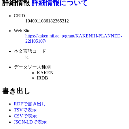
詳細情報
詳細情報について
CRID
1040011086182365312
Web Site
https://kaken.nii.ac.jp/grant/KAKENHI-PLANNED-
22H05107/
本文言語コード
ja
データソース種別
KAKEN
IRDB
書き出し
RDFで書き出し
TSVで表示
CSVで表示
JSON-LDで表示