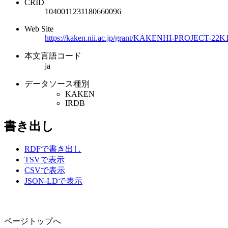
CRID
1040011231180660096
Web Site
https://kaken.nii.ac.jp/grant/KAKENHI-PROJECT-22K
本文言語コード
ja
データソース種別
KAKEN
IRDB
書き出し
RDFで書き出し
TSVで表示
CSVで表示
JSON-LDで表示
ページトップへ