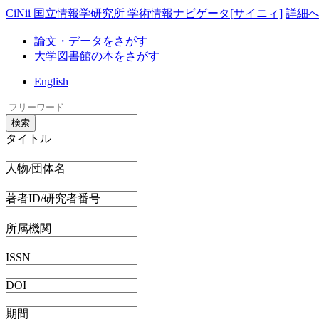
CiNii 国立情報学研究所 学術情報ナビゲータ[サイニィ]
詳細
論文・データをさがす
大学図書館の本をさがす
English
検索
タイトル
人物/団体名
著者ID/研究者番号
所属機関
ISSN
DOI
期間