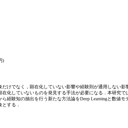
円)
象だけでなく，顕在化していない影響や経験則が通用しない影
顕在化していないものを発見する手法が必要になる．本研究で
験知の抽出を行う新たな方法論をDeep Learningと数
象とする．