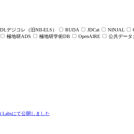
DLデジコレ（旧NII-ELS）
RUDA
JDCat
NINJAL
C
極地研ADS
極地研学術DB
OpenAIRE
公共データ
ii Labsにて公開しました