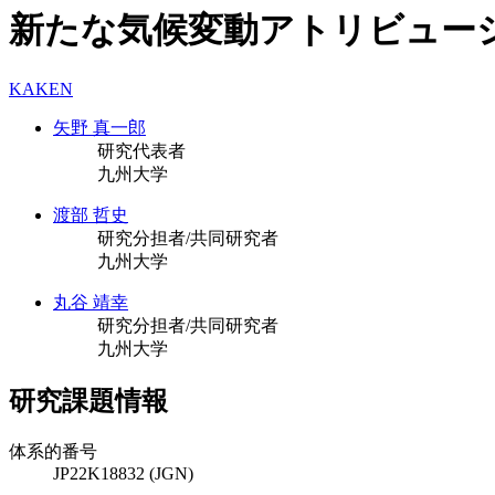
新たな気候変動アトリビュー
KAKEN
矢野 真一郎
研究代表者
九州大学
渡部 哲史
研究分担者/共同研究者
九州大学
丸谷 靖幸
研究分担者/共同研究者
九州大学
研究課題情報
体系的番号
JP22K18832 (JGN)