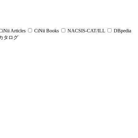
iNii Articles
CiNii Books
NACSIS-CAT/ILL
DBpedia
カタログ