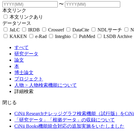
〜
本文リンク
本文リンクあり
データソース
JaLC
IRDB
Crossref
DataCite
NDLサーチ
N
KAKEN
e-Rad
Integbio
PubMed
LSDB Archive
すべて
研究データ
論文
本
博士論文
プロジェクト
人物
> 人物検索機能について
詳細検索
閉じる
CiNii Researchナレッジグラフ検索機能（試行版）をCiN
「研究データ」「根拠データ」の収録について
CiNii Books機能統合対応の追加実施をいたしました