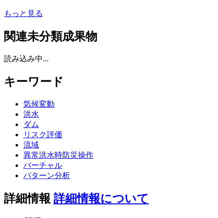
もっと見る
関連未分類成果物
読み込み中...
キーワード
気候変動
洪水
ダム
リスク評価
流域
異常洪水時防災操作
バーチャル
パターン分析
詳細情報
詳細情報について