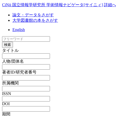
CiNii 国立情報学研究所 学術情報ナビゲータ[サイニィ]
詳細
論文・データをさがす
大学図書館の本をさがす
English
検索
タイトル
人物/団体名
著者ID/研究者番号
所属機関
ISSN
DOI
期間