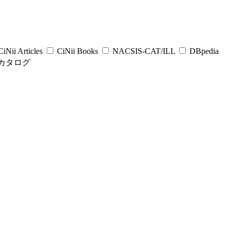
iNii Articles
CiNii Books
NACSIS-CAT/ILL
DBpedia
カタログ