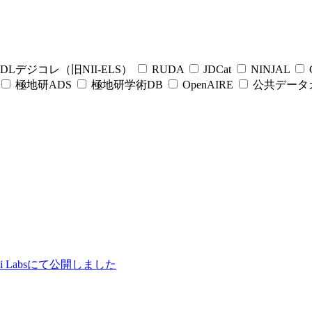
DLデジコレ（旧NII-ELS）
RUDA
JDCat
NINJAL
C
極地研ADS
極地研学術DB
OpenAIRE
公共データ
ii Labsにて公開しました