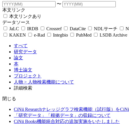
〜
本文リンク
本文リンクあり
データソース
JaLC
IRDB
Crossref
DataCite
NDLサーチ
N
KAKEN
e-Rad
Integbio
PubMed
LSDB Archive
すべて
研究データ
論文
本
博士論文
プロジェクト
人物
> 人物検索機能について
詳細検索
閉じる
CiNii Researchナレッジグラフ検索機能（試行版）をCiN
「研究データ」「根拠データ」の収録について
CiNii Books機能統合対応の追加実施をいたしました