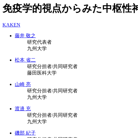
免疫学的視点からみた中枢性
KAKEN
藤井 敬之
研究代表者
九州大学
松本 省二
研究分担者/共同研究者
藤田医科大学
山崎 亮
研究分担者/共同研究者
九州大学
渡邉 充
研究分担者/共同研究者
九州大学
磯部 紀子