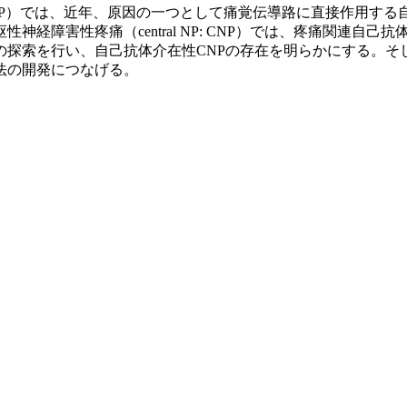
 NP: PNP）では、近年、原因の一つとして痛覚伝導路に直接作
経障害性疼痛（central NP: CNP）では、疼痛関連自
の探索を行い、自己抗体介在性CNPの存在を明らかにする。そ
法の開発につなげる。