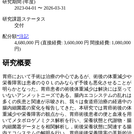
研究期間 (年度)
2023-04-01 〜 2026-03-31
研究課題ステータス
交付
配分額
*注記
4,680,000 円 (直接経費: 3,600,000 円 間接経費: 1,080,000
円)
研究概要
胃癌において手術は治療の中心であるが、術後の体重減少や
栄養障害は患者のＱＯＬのみならず予後も悪化させることが
明らかとなった。胃癌患者の術後体重減少は解決には至って
いないアンメットニーズである。腸内エコシステムの乱れは
多くの疾患と関連が示唆され、我々は食道癌治療の経過中の
腸内細菌叢の変化を報告してきた。本研究では胃癌術後の体
重減少や栄養障害の観点から、胃癌術後患者の便と血液を用
いてメタボロゲノミクス解析を行い、栄養状態と代謝物・腸
内細菌叢データとを相関解析し，術後栄養状態に関連する腸
内エコシステムの解明を行い、胃癌術後栄養障害の革新的治