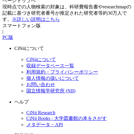
ページトップへ
現時点での人物検索の対象は、科研費報告書やresearchmapの
記載に基づき研究者番号が推定された研究者等約30万人で
す。
※詳しい説明はこちら
スマートフォン版
|
PC版
CiNiiについて
CiNiiについて
収録データベース一覧
利用規約・プライバシーポリシー
個人情報の扱いについて
お問い合わせ
国立情報学研究所 (NII)
ヘルプ
CiNii Research
CiNii Books - 大学図書館の本をさがす
メタデータ・API