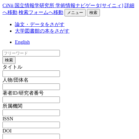
CiNii 国立情報学研究所 学術情報ナビゲータ[サイニィ]
詳細
へ移動
検索フォームへ移動
メニュー
検索
論文・データをさがす
大学図書館の本をさがす
English
検索
タイトル
人物/団体名
著者ID/研究者番号
所属機関
ISSN
DOI