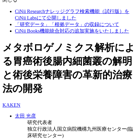
CiNii Researchナレッジグラフ検索機能（試行版）を
CiNii Labsにて公開しました
「研究データ」「根拠データ」の収録について
CiNii Books機能統合対応の追加実施をいたしました
メタボロゲノミクス解析によ
る胃癌術後腸内細菌叢の解明
と術後栄養障害の革新的治療
法の開発
KAKEN
太田 光彦
研究代表者
独立行政法人国立病院機構九州医療センター(臨
床研究センター)