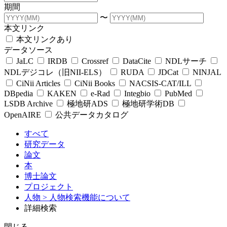
期間
〜
本文リンク
本文リンクあり
データソース
JaLC
IRDB
Crossref
DataCite
NDLサーチ
NDLデジコレ（旧NII-ELS）
RUDA
JDCat
NINJAL
CiNii Articles
CiNii Books
NACSIS-CAT/ILL
DBpedia
KAKEN
e-Rad
Integbio
PubMed
LSDB Archive
極地研ADS
極地研学術DB
OpenAIRE
公共データカタログ
すべて
研究データ
論文
本
博士論文
プロジェクト
人物
> 人物検索機能について
詳細検索
閉じる