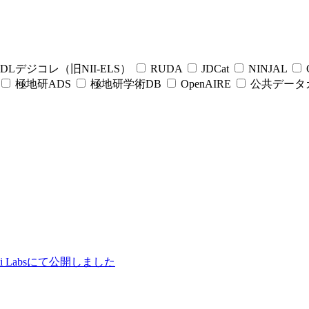
DLデジコレ（旧NII-ELS）
RUDA
JDCat
NINJAL
C
極地研ADS
極地研学術DB
OpenAIRE
公共データ
ii Labsにて公開しました