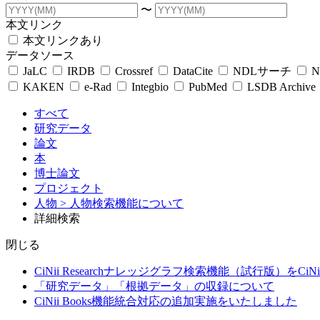
〜
本文リンク
本文リンクあり
データソース
JaLC
IRDB
Crossref
DataCite
NDLサーチ
N
KAKEN
e-Rad
Integbio
PubMed
LSDB Archive
すべて
研究データ
論文
本
博士論文
プロジェクト
人物
> 人物検索機能について
詳細検索
閉じる
CiNii Researchナレッジグラフ検索機能（試行版）をCiN
「研究データ」「根拠データ」の収録について
CiNii Books機能統合対応の追加実施をいたしました