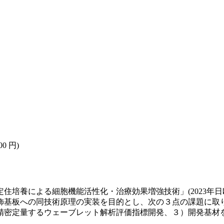
00 円)
住培養による細胞機能活性化・治療効果増強技術」(2023年日
飾基板への同技術原理の実装を目的とし、次の３点の課題に取
精密定量するウェーブレット解析評価指標開発、３）開発基材を