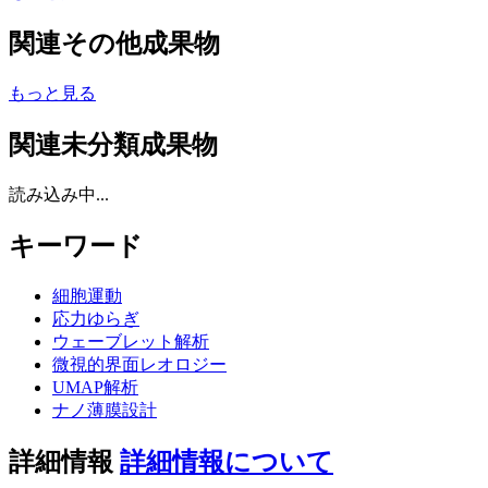
関連その他成果物
もっと見る
関連未分類成果物
読み込み中...
キーワード
細胞運動
応力ゆらぎ
ウェーブレット解析
微視的界面レオロジー
UMAP解析
ナノ薄膜設計
詳細情報
詳細情報について