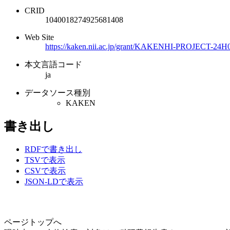
CRID
1040018274925681408
Web Site
https://kaken.nii.ac.jp/grant/KAKENHI-PROJECT-24H
本文言語コード
ja
データソース種別
KAKEN
書き出し
RDFで書き出し
TSVで表示
CSVで表示
JSON-LDで表示
ページトップへ