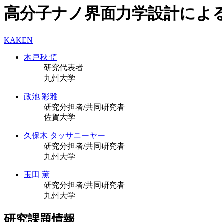
高分子ナノ界面力学設計によ
KAKEN
木戸秋 悟
研究代表者
九州大学
政池 彩雅
研究分担者/共同研究者
佐賀大学
久保木 タッサニーヤー
研究分担者/共同研究者
九州大学
玉田 薫
研究分担者/共同研究者
九州大学
研究課題情報