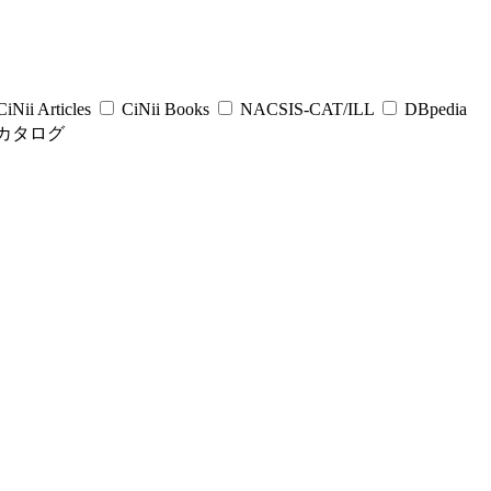
iNii Articles
CiNii Books
NACSIS-CAT/ILL
DBpedia
カタログ