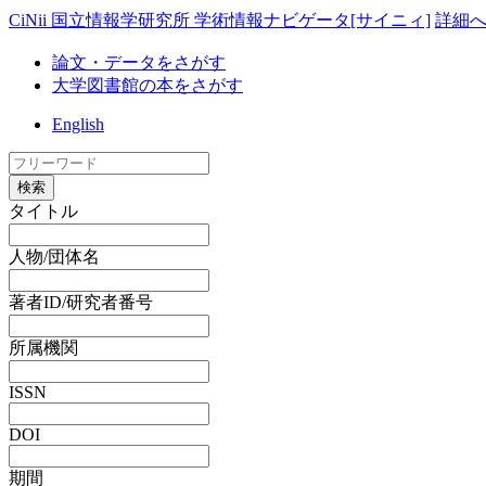
CiNii 国立情報学研究所 学術情報ナビゲータ[サイニィ]
詳細
論文・データをさがす
大学図書館の本をさがす
English
検索
タイトル
人物/団体名
著者ID/研究者番号
所属機関
ISSN
DOI
期間