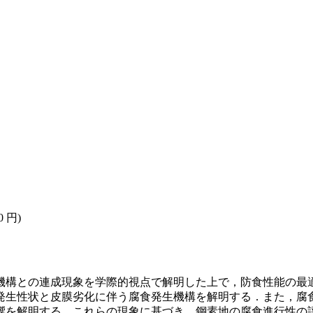
0 円)
機構との連成現象を学際的視点で解明した上で，防食性能の最
発生性状と皮膜劣化に伴う腐食発生機構を解明する．また，腐
響を解明する．これらの現象に基づき，鋼素地の腐食進行性の