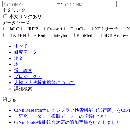
〜
本文リンク
本文リンクあり
データソース
JaLC
IRDB
Crossref
DataCite
NDLサーチ
N
KAKEN
e-Rad
Integbio
PubMed
LSDB Archive
すべて
研究データ
論文
本
博士論文
プロジェクト
人物
> 人物検索機能について
詳細検索
閉じる
CiNii Researchナレッジグラフ検索機能（試行版）をCiN
「研究データ」「根拠データ」の収録について
CiNii Books機能統合対応の追加実施をいたしました