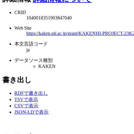
CRID
1040018351903847040
Web Site
https://kaken.nii.ac.jp/grant/KAKENHI-PROJECT-23K
本文言語コード
ja
データソース種別
KAKEN
書き出し
RDFで書き出し
TSVで表示
CSVで表示
JSON-LDで表示