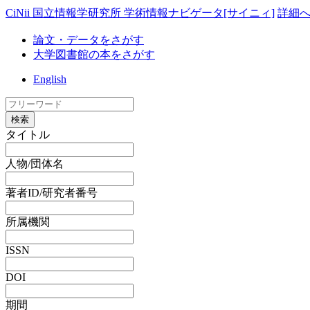
CiNii 国立情報学研究所 学術情報ナビゲータ[サイニィ]
詳細
論文・データをさがす
大学図書館の本をさがす
English
検索
タイトル
人物/団体名
著者ID/研究者番号
所属機関
ISSN
DOI
期間