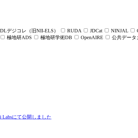
DLデジコレ（旧NII-ELS）
RUDA
JDCat
NINJAL
C
極地研ADS
極地研学術DB
OpenAIRE
公共データ
ii Labsにて公開しました