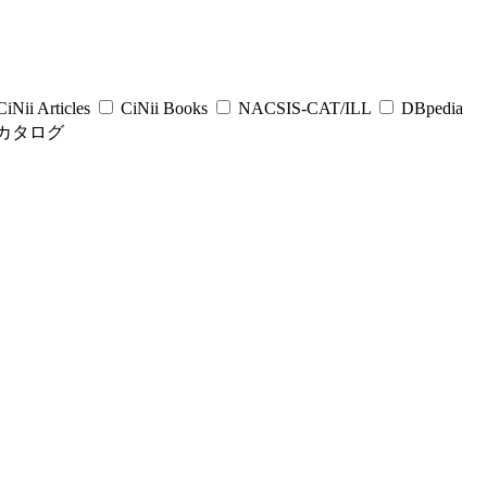
iNii Articles
CiNii Books
NACSIS-CAT/ILL
DBpedia
カタログ