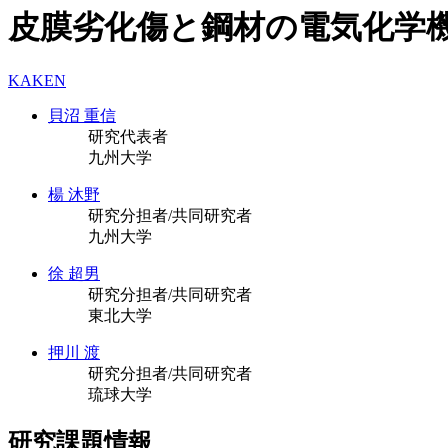
皮膜劣化傷と鋼材の電気化学
KAKEN
貝沼 重信
研究代表者
九州大学
楊 沐野
研究分担者/共同研究者
九州大学
徐 超男
研究分担者/共同研究者
東北大学
押川 渡
研究分担者/共同研究者
琉球大学
研究課題情報