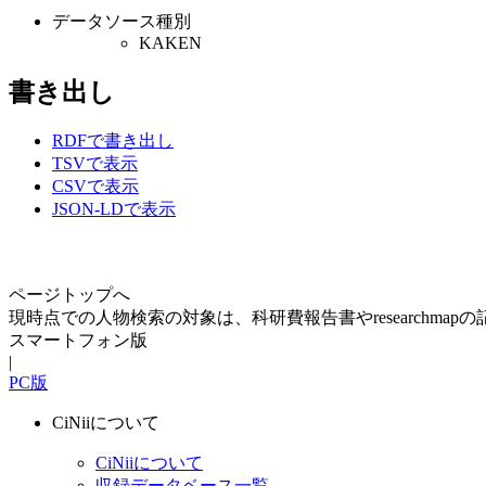
データソース種別
KAKEN
書き出し
RDFで書き出し
TSVで表示
CSVで表示
JSON-LDで表示
ページトップへ
現時点での人物検索の対象は、科研費報告書やresearchma
スマートフォン版
|
PC版
CiNiiについて
CiNiiについて
収録データベース一覧