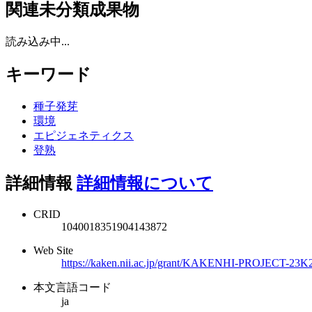
関連未分類成果物
読み込み中...
キーワード
種子発芽
環境
エピジェネティクス
登熟
詳細情報
詳細情報について
CRID
1040018351904143872
Web Site
https://kaken.nii.ac.jp/grant/KAKENHI-PROJECT-23K
本文言語コード
ja