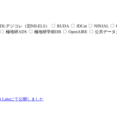
DLデジコレ（旧NII-ELS）
RUDA
JDCat
NINJAL
C
極地研ADS
極地研学術DB
OpenAIRE
公共データ
ii Labsにて公開しました