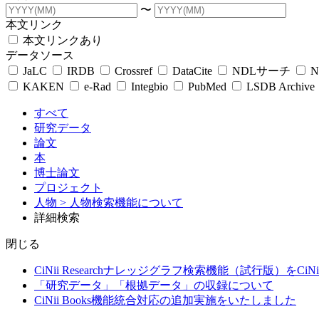
〜
本文リンク
本文リンクあり
データソース
JaLC
IRDB
Crossref
DataCite
NDLサーチ
N
KAKEN
e-Rad
Integbio
PubMed
LSDB Archive
すべて
研究データ
論文
本
博士論文
プロジェクト
人物
> 人物検索機能について
詳細検索
閉じる
CiNii Researchナレッジグラフ検索機能（試行版）をCiN
「研究データ」「根拠データ」の収録について
CiNii Books機能統合対応の追加実施をいたしました