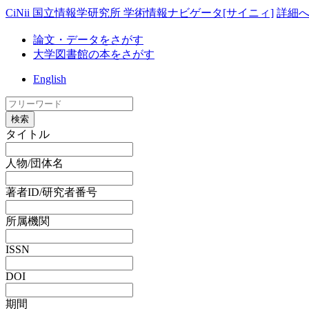
CiNii 国立情報学研究所 学術情報ナビゲータ[サイニィ]
詳細
論文・データをさがす
大学図書館の本をさがす
English
検索
タイトル
人物/団体名
著者ID/研究者番号
所属機関
ISSN
DOI
期間