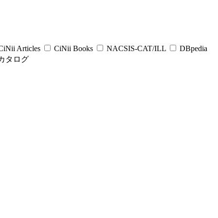
iNii Articles
CiNii Books
NACSIS-CAT/ILL
DBpedia
カタログ