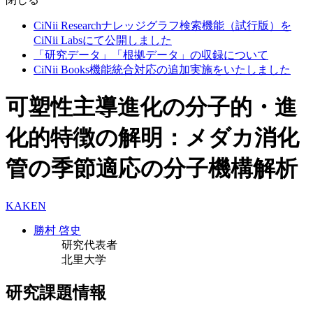
CiNii Researchナレッジグラフ検索機能（試行版）を
CiNii Labsにて公開しました
「研究データ」「根拠データ」の収録について
CiNii Books機能統合対応の追加実施をいたしました
可塑性主導進化の分子的・進
化的特徴の解明：メダカ消化
管の季節適応の分子機構解析
KAKEN
勝村 啓史
研究代表者
北里大学
研究課題情報