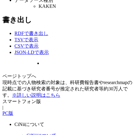
データソース種別
KAKEN
書き出し
RDFで書き出し
TSVで表示
CSVで表示
JSON-LDで表示
ページトップへ
現時点での人物検索の対象は、科研費報告書やresearchmapの
記載に基づき研究者番号が推定された研究者等約30万人で
す。
※詳しい説明はこちら
スマートフォン版
|
PC版
CiNiiについて