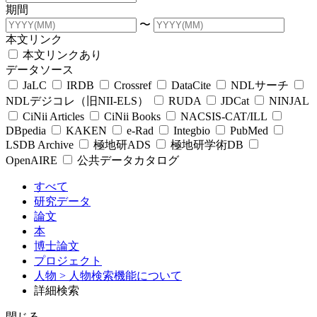
期間
〜
本文リンク
本文リンクあり
データソース
JaLC
IRDB
Crossref
DataCite
NDLサーチ
NDLデジコレ（旧NII-ELS）
RUDA
JDCat
NINJAL
CiNii Articles
CiNii Books
NACSIS-CAT/ILL
DBpedia
KAKEN
e-Rad
Integbio
PubMed
LSDB Archive
極地研ADS
極地研学術DB
OpenAIRE
公共データカタログ
すべて
研究データ
論文
本
博士論文
プロジェクト
人物
> 人物検索機能について
詳細検索
閉じる