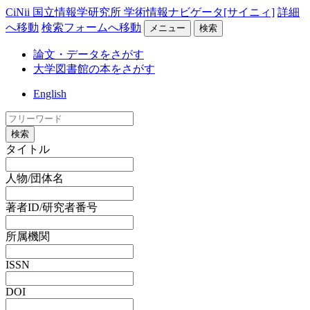
CiNii 国立情報学研究所 学術情報ナビゲータ[サイニィ]
詳細
へ移動
検索フォームへ移動
メニュー
検索
論文・データをさがす
大学図書館の本をさがす
English
検索
タイトル
人物/団体名
著者ID/研究者番号
所属機関
ISSN
DOI