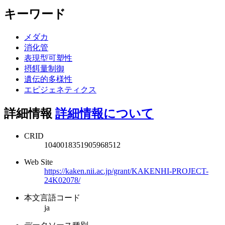
キーワード
メダカ
消化管
表現型可塑性
摂餌量制御
遺伝的多様性
エピジェネティクス
詳細情報
詳細情報について
CRID
1040018351905968512
Web Site
https://kaken.nii.ac.jp/grant/KAKENHI-PROJECT-
24K02078/
本文言語コード
ja