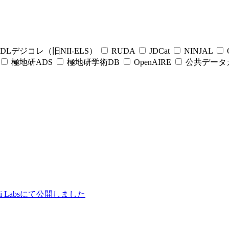
DLデジコレ（旧NII-ELS）
RUDA
JDCat
NINJAL
C
極地研ADS
極地研学術DB
OpenAIRE
公共データ
ii Labsにて公開しました