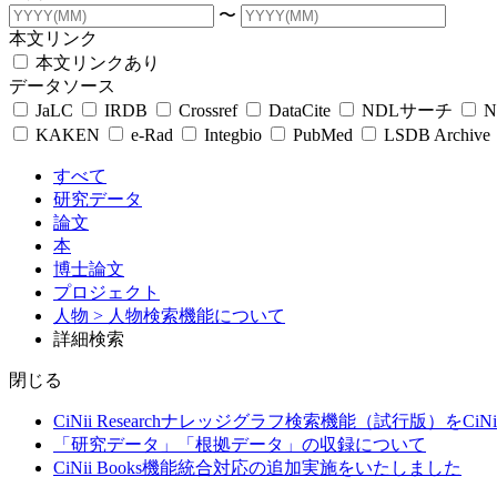
〜
本文リンク
本文リンクあり
データソース
JaLC
IRDB
Crossref
DataCite
NDLサーチ
N
KAKEN
e-Rad
Integbio
PubMed
LSDB Archive
すべて
研究データ
論文
本
博士論文
プロジェクト
人物
> 人物検索機能について
詳細検索
閉じる
CiNii Researchナレッジグラフ検索機能（試行版）をCiN
「研究データ」「根拠データ」の収録について
CiNii Books機能統合対応の追加実施をいたしました