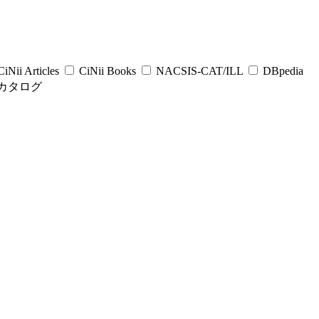
iNii Articles
CiNii Books
NACSIS-CAT/ILL
DBpedia
カタログ