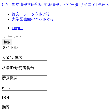
CiNii 国立情報学研究所 学術情報ナビゲータ[サイニィ]
詳細
論文・データをさがす
大学図書館の本をさがす
English
検索
タイトル
人物/団体名
著者ID/研究者番号
所属機関
ISSN
DOI
期間