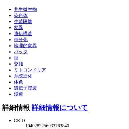
共生微生物
染色体
生殖隔離
変異
遺伝構造
種分化
地理的変異
バッタ
種
交雑
ミトコンドリア
系統進化
体色
遺伝子浸透
浸透
詳細情報
詳細情報について
CRID
1040282256933763840