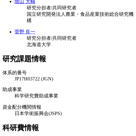
陰山 大輔
研究分担者/共同研究者
国立研究開発法人農業・食品産業技術総合研究機
構
菅野 良一
研究分担者/共同研究者
北海道大学
研究課題情報
体系的番号
JP17H03722 (JGN)
助成事業
科学研究費助成事業
資金配分機関情報
日本学術振興会(JSPS)
科研費情報