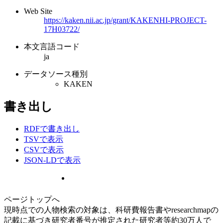
Web Site
https://kaken.nii.ac.jp/grant/KAKENHI-PROJECT-
17H03722/
本文言語コード
ja
データソース種別
KAKEN
書き出し
RDFで書き出し
TSVで表示
CSVで表示
JSON-LDで表示
ページトップへ
現時点での人物検索の対象は、科研費報告書やresearchmapの
記載に基づき研究者番号が推定された研究者等約30万人で