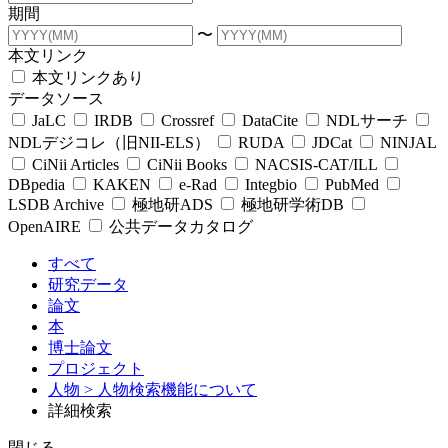
期間
〜
本文リンク
本文リンクあり
データソース
JaLC
IRDB
Crossref
DataCite
NDLサーチ
NDLデジコレ（旧NII-ELS）
RUDA
JDCat
NINJAL
CiNii Articles
CiNii Books
NACSIS-CAT/ILL
DBpedia
KAKEN
e-Rad
Integbio
PubMed
LSDB Archive
極地研ADS
極地研学術DB
OpenAIRE
公共データカタログ
すべて
研究データ
論文
本
博士論文
プロジェクト
人物
> 人物検索機能について
詳細検索
閉じる