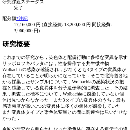
研究課題ステータス
完了
配分額
*注記
17,160,000 円 (直接経費: 13,200,000 円 間接経費:
3,960,000 円)
研究概要
これまでの研究から，染色体と配偶行動に多様な変異を示す
サッポロフキバッタには，性を操作する共生微生物
Wolbachiaの感染が確認され，少なくとも3タイプの変異体が
存在していることが明らかになっている．そこで北海道各地
から採集したサンプルについて，Wolbachiaの感染状況の把
握と感染している変異体を分子遺伝学的に調査した．その結
果，調査した標本について，Wolbachiaに感染していない個
体は見つからなかった．また3タイプの変異体のうち，最も
感染頻度が高い1つの変異体に多くの個体が感染していた．
また変異体タイプと染色体変異との間に関連性は見いだせな
かった．
今回の研究から明らかになった染色体に存在する遺伝子の違