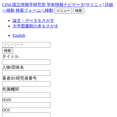
CiNii 国立情報学研究所 学術情報ナビゲータ[サイニィ]
詳細
へ移動
検索フォームへ移動
メニュー
検索
論文・データをさがす
大学図書館の本をさがす
English
検索
タイトル
人物/団体名
著者ID/研究者番号
所属機関
ISSN
DOI