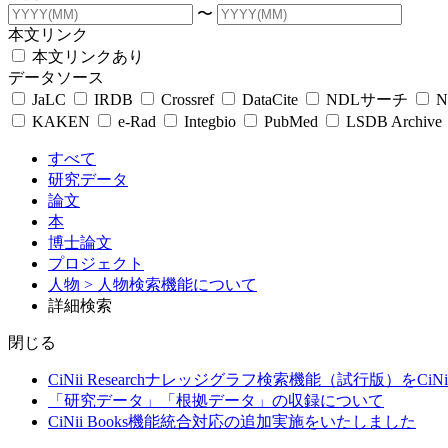
〜
本文リンク
本文リンクあり
データソース
JaLC
IRDB
Crossref
DataCite
NDLサーチ
N
KAKEN
e-Rad
Integbio
PubMed
LSDB Archive
すべて
研究データ
論文
本
博士論文
プロジェクト
人物
> 人物検索機能について
詳細検索
閉じる
CiNii Researchナレッジグラフ検索機能（試行版）をCiN
「研究データ」「根拠データ」の収録について
CiNii Books機能統合対応の追加実施をいたしました