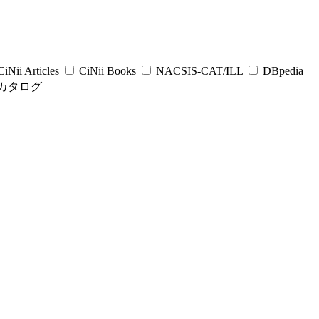
iNii Articles
CiNii Books
NACSIS-CAT/ILL
DBpedia
カタログ