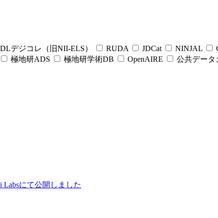
DLデジコレ（旧NII-ELS）
RUDA
JDCat
NINJAL
C
極地研ADS
極地研学術DB
OpenAIRE
公共データ
ii Labsにて公開しました