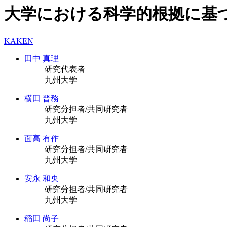
大学における科学的根拠に基
KAKEN
田中 真理
研究代表者
九州大学
横田 晋務
研究分担者/共同研究者
九州大学
面高 有作
研究分担者/共同研究者
九州大学
安永 和央
研究分担者/共同研究者
九州大学
稲田 尚子