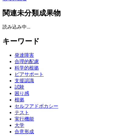
関連未分類成果物
読み込み中...
キーワード
発達障害
合理的配慮
科学的根拠
ピアサポート
支援認識
試験
困り感
根拠
セルフアドボカシー
テスト
実行機能
大学
合意形成