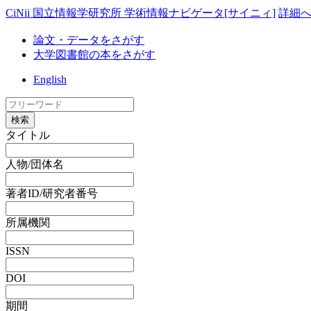
CiNii 国立情報学研究所 学術情報ナビゲータ[サイニィ]
詳細
論文・データをさがす
大学図書館の本をさがす
English
検索
タイトル
人物/団体名
著者ID/研究者番号
所属機関
ISSN
DOI
期間