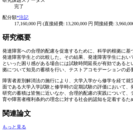
研究課題ステータス
完了
配分額
*注記
17,160,000 円 (直接経費: 13,200,000 円 間接経費: 3,960,00
研究概要
発達障害への合理的配慮を促進するために、科学的根拠に基
発達障害学生との比較した。その結果、発達障害学生におい
といった困り感がある場合には試験時間延長が有効であると
拠について知見の蓄積を行い、テストアコモデーションの必
障害者差別解消法の施行により、大学入学から修学を経て就
面である大学入学試験と修学時の定期試験の評価において、
研究の蓄積は皆無に近いなか、合理的配慮の実践について、
育や障害者権利条約の理念に対する社会的認知を定着するた
関連論文
もっと見る