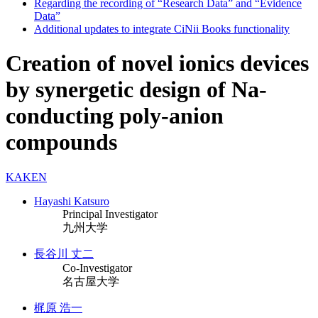
Regarding the recording of “Research Data” and “Evidence
Data”
Additional updates to integrate CiNii Books functionality
Creation of novel ionics devices
by synergetic design of Na-
conducting poly-anion
compounds
KAKEN
Hayashi Katsuro
Principal Investigator
九州大学
長谷川 丈二
Co-Investigator
名古屋大学
梶原 浩一