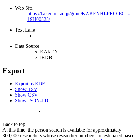
Web Site
https://kaken.nii.ac.jp/grant/KAKENHI-PROJECT-
19H00828/
Text Lang
ja
Data Source
KAKEN
IRDB
Export
Export as RDF
Show TSV
Show CSV
Show JSON-LD
Back to top
At this time, the person search is available for approximately
300,000 researchers whose researcher numbers are estimated based