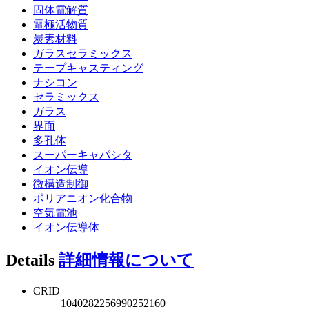
固体電解質
電極活物質
炭素材料
ガラスセラミックス
テープキャスティング
ナシコン
セラミックス
ガラス
界面
多孔体
スーパーキャパシタ
イオン伝導
微構造制御
ポリアニオン化合物
空気電池
イオン伝導体
Details
詳細情報について
CRID
1040282256990252160