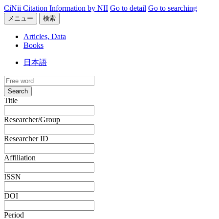
CiNii Citation Information by NII
Go to detail
Go to searching
メニュー
検索
Articles, Data
Books
日本語
Search
Title
Researcher/Group
Researcher ID
Affiliation
ISSN
DOI
Period