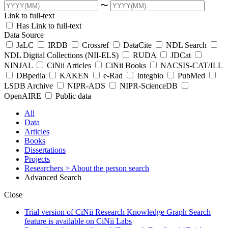
〜
Link to full-text
Has Link to full-text
Data Source
JaLC
IRDB
Crossref
DataCite
NDL Search
NDL Digital Collections (NII-ELS)
RUDA
JDCat
NINJAL
CiNii Articles
CiNii Books
NACSIS-CAT/ILL
DBpedia
KAKEN
e-Rad
Integbio
PubMed
LSDB Archive
NIPR-ADS
NIPR-ScienceDB
OpenAIRE
Public data
All
Data
Articles
Books
Dissertations
Projects
Researchers
> About the person search
Advanced Search
Close
Trial version of CiNii Research Knowledge Graph Search
feature is available on CiNii Labs