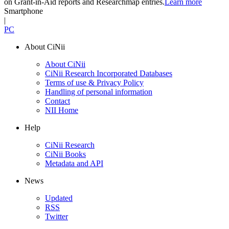
on Grant-in-Aid reports and Researchmap entries.
Learn more
Smartphone
|
PC
About CiNii
About CiNii
CiNii Research Incorporated Databases
Terms of use & Privacy Policy
Handling of personal information
Contact
NII Home
Help
CiNii Research
CiNii Books
Metadata and API
News
Updated
RSS
Twitter