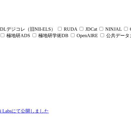
DLデジコレ（旧NII-ELS）
RUDA
JDCat
NINJAL
C
極地研ADS
極地研学術DB
OpenAIRE
公共データ
ii Labsにて公開しました