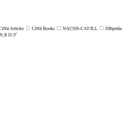
iNii Articles
CiNii Books
NACSIS-CAT/ILL
DBpedia
カタログ