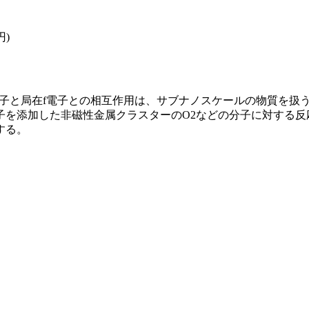
円)
電子と局在f電子との相互作用は、サブナノスケールの物質を扱
を添加した非磁性金属クラスターのO2などの分子に対する反応
する。