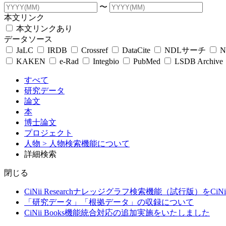
〜
本文リンク
本文リンクあり
データソース
JaLC
IRDB
Crossref
DataCite
NDLサーチ
N
KAKEN
e-Rad
Integbio
PubMed
LSDB Archive
すべて
研究データ
論文
本
博士論文
プロジェクト
人物
> 人物検索機能について
詳細検索
閉じる
CiNii Researchナレッジグラフ検索機能（試行版）をCiN
「研究データ」「根拠データ」の収録について
CiNii Books機能統合対応の追加実施をいたしました