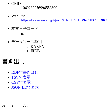
CRID
1040282256994553600
Web Site
https://kaken.nii.ac.jp/grant/KAKENHI-PROJECT-19K
本文言語コード
ja
データソース種別
KAKEN
IRDB
書き出し
RDFで書き出し
TSVで表示
CSVで表示
JSON-LDで表示
ページトップへ