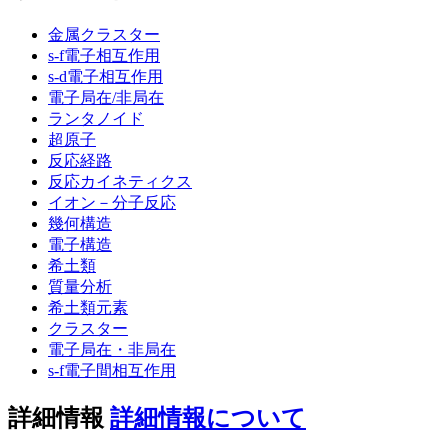
金属クラスター
s-f電子相互作用
s-d電子相互作用
電子局在/非局在
ランタノイド
超原子
反応経路
反応カイネティクス
イオン－分子反応
幾何構造
電子構造
希土類
質量分析
希土類元素
クラスター
電子局在・非局在
s-f電子間相互作用
詳細情報
詳細情報について