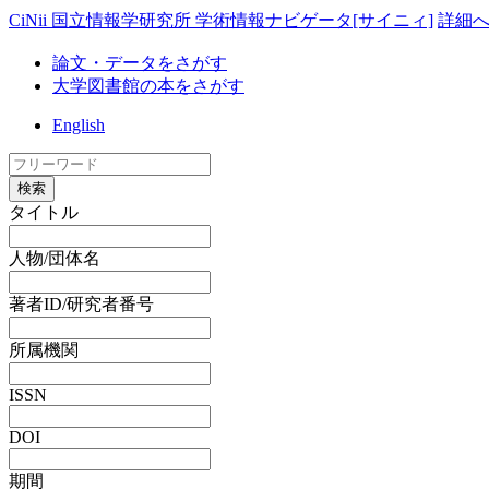
CiNii 国立情報学研究所 学術情報ナビゲータ[サイニィ]
詳細
論文・データをさがす
大学図書館の本をさがす
English
検索
タイトル
人物/団体名
著者ID/研究者番号
所属機関
ISSN
DOI
期間