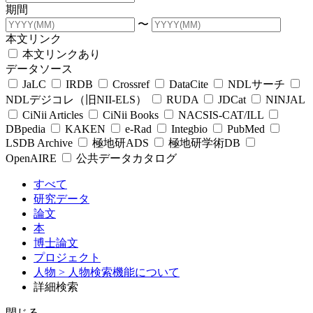
期間
〜
本文リンク
本文リンクあり
データソース
JaLC
IRDB
Crossref
DataCite
NDLサーチ
NDLデジコレ（旧NII-ELS）
RUDA
JDCat
NINJAL
CiNii Articles
CiNii Books
NACSIS-CAT/ILL
DBpedia
KAKEN
e-Rad
Integbio
PubMed
LSDB Archive
極地研ADS
極地研学術DB
OpenAIRE
公共データカタログ
すべて
研究データ
論文
本
博士論文
プロジェクト
人物
> 人物検索機能について
詳細検索
閉じる