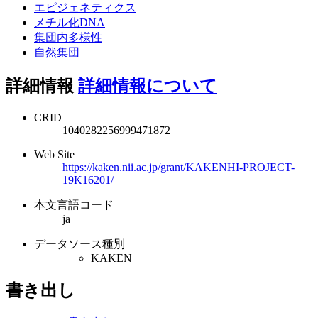
エピジェネティクス
メチル化DNA
集団内多様性
自然集団
詳細情報
詳細情報について
CRID
1040282256999471872
Web Site
https://kaken.nii.ac.jp/grant/KAKENHI-PROJECT-
19K16201/
本文言語コード
ja
データソース種別
KAKEN
書き出し