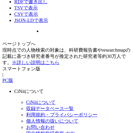
RDFで書き出し
TSVで表示
CSVで表示
JSON-LDで表示
ページトップへ
現時点での人物検索の対象は、科研費報告書やresearchmapの
記載に基づき研究者番号が推定された研究者等約30万人で
す。
※詳しい説明はこちら
スマートフォン版
|
PC版
CiNiiについて
CiNiiについて
収録データベース一覧
利用規約・プライバシーポリシー
個人情報の扱いについて
お問い合わせ