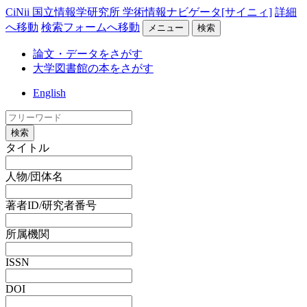
CiNii 国立情報学研究所 学術情報ナビゲータ[サイニィ]
詳細
へ移動
検索フォームへ移動
メニュー
検索
論文・データをさがす
大学図書館の本をさがす
English
検索
タイトル
人物/団体名
著者ID/研究者番号
所属機関
ISSN
DOI