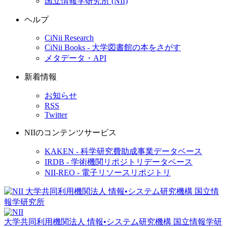
国立情報学研究所 (NII)
ヘルプ
CiNii Research
CiNii Books - 大学図書館の本をさがす
メタデータ・API
新着情報
お知らせ
RSS
Twitter
NIIのコンテンツサービス
KAKEN - 科学研究費助成事業データベース
IRDB - 学術機関リポジトリデータベース
NII-REO - 電子リソースリポジトリ
大学共同利用機関法人 情報•システム研究機構
国立情報学研