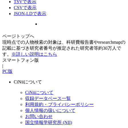
TSVで表示
CSVで表示
JSON-LDで表示
ページトップへ
現時点での人物検索の対象は、科研費報告書やresearchmapの
記載に基づき研究者番号が推定された研究者等約30万人で
す。
※詳しい説明はこちら
スマートフォン版
|
PC版
CiNiiについて
CiNiiについて
収録データベース一覧
利用規約・プライバシーポリシー
個人情報の扱いについて
お問い合わせ
国立情報学研究所 (NII)