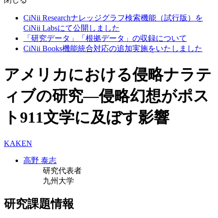
CiNii Researchナレッジグラフ検索機能（試行版）を
CiNii Labsにて公開しました
「研究データ」「根拠データ」の収録について
CiNii Books機能統合対応の追加実施をいたしました
アメリカにおける侵略ナラテ
ィブの研究―侵略幻想がポス
ト911文学に及ぼす影響
KAKEN
高野 泰志
研究代表者
九州大学
研究課題情報