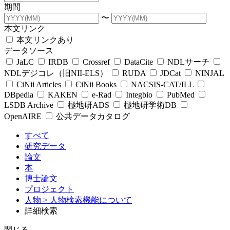
期間
〜
本文リンク
本文リンクあり
データソース
JaLC
IRDB
Crossref
DataCite
NDLサーチ
NDLデジコレ（旧NII-ELS）
RUDA
JDCat
NINJAL
CiNii Articles
CiNii Books
NACSIS-CAT/ILL
DBpedia
KAKEN
e-Rad
Integbio
PubMed
LSDB Archive
極地研ADS
極地研学術DB
OpenAIRE
公共データカタログ
すべて
研究データ
論文
本
博士論文
プロジェクト
人物
> 人物検索機能について
詳細検索
閉じる