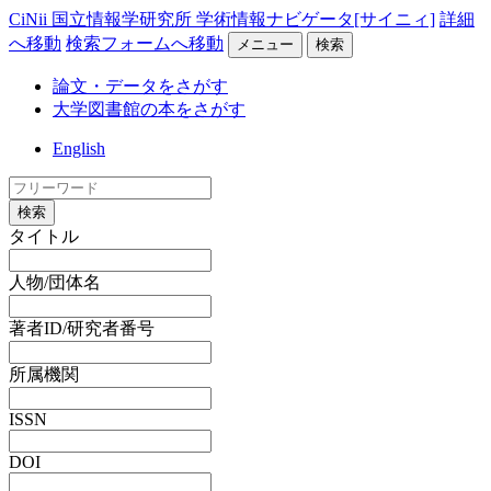
CiNii 国立情報学研究所 学術情報ナビゲータ[サイニィ]
詳細
へ移動
検索フォームへ移動
メニュー
検索
論文・データをさがす
大学図書館の本をさがす
English
検索
タイトル
人物/団体名
著者ID/研究者番号
所属機関
ISSN
DOI