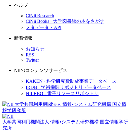
ヘルプ
CiNii Research
CiNii Books - 大学図書館の本をさがす
メタデータ・API
新着情報
お知らせ
RSS
Twitter
NIIのコンテンツサービス
KAKEN - 科学研究費助成事業データベース
IRDB - 学術機関リポジトリデータベース
NII-REO - 電子リソースリポジトリ
大学共同利用機関法人 情報•システム研究機構
国立情報学研
究所