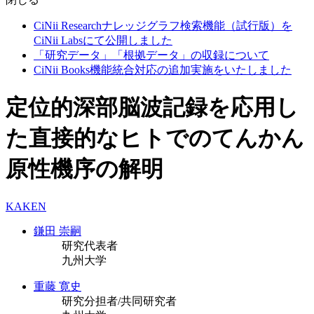
CiNii Researchナレッジグラフ検索機能（試行版）を
CiNii Labsにて公開しました
「研究データ」「根拠データ」の収録について
CiNii Books機能統合対応の追加実施をいたしました
定位的深部脳波記録を応用し
た直接的なヒトでのてんかん
原性機序の解明
KAKEN
鎌田 崇嗣
研究代表者
九州大学
重藤 寛史
研究分担者/共同研究者