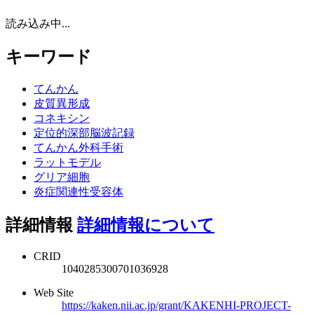
読み込み中...
キーワード
てんかん
皮質異形成
コネキシン
定位的深部脳波記録
てんかん外科手術
ラットモデル
グリア細胞
炎症関連性受容体
詳細情報
詳細情報について
CRID
1040285300701036928
Web Site
https://kaken.nii.ac.jp/grant/KAKENHI-PROJECT-