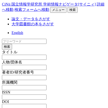
CiNii 国立情報学研究所 学術情報ナビゲータ[サイニィ]
詳細
へ移動
検索フォームへ移動
メニュー
検索
論文・データをさがす
大学図書館の本をさがす
English
検索
タイトル
人物/団体名
著者ID/研究者番号
所属機関
ISSN
DOI