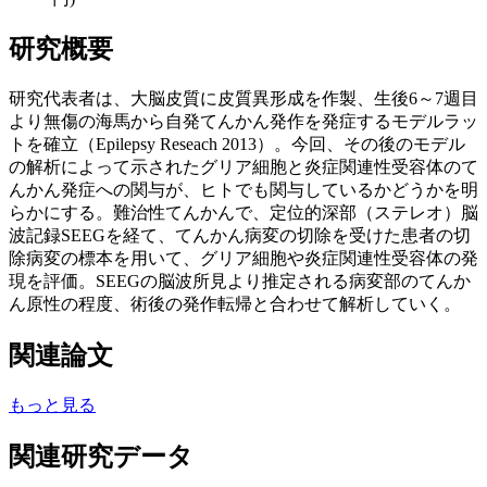
研究概要
研究代表者は、大脳皮質に皮質異形成を作製、生後6～7週目
より無傷の海馬から自発てんかん発作を発症するモデルラッ
トを確立（Epilepsy Reseach 2013）。今回、その後のモデル
の解析によって示されたグリア細胞と炎症関連性受容体のて
んかん発症への関与が、ヒトでも関与しているかどうかを明
らかにする。難治性てんかんで、定位的深部（ステレオ）脳
波記録SEEGを経て、てんかん病変の切除を受けた患者の切
除病変の標本を用いて、グリア細胞や炎症関連性受容体の発
現を評価。SEEGの脳波所見より推定される病変部のてんか
ん原性の程度、術後の発作転帰と合わせて解析していく。
関連論文
もっと見る
関連研究データ