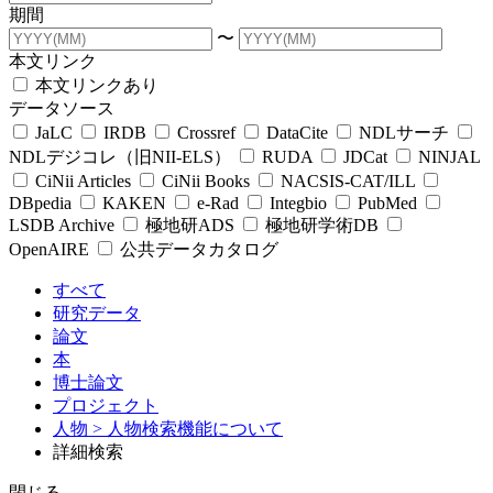
期間
〜
本文リンク
本文リンクあり
データソース
JaLC
IRDB
Crossref
DataCite
NDLサーチ
NDLデジコレ（旧NII-ELS）
RUDA
JDCat
NINJAL
CiNii Articles
CiNii Books
NACSIS-CAT/ILL
DBpedia
KAKEN
e-Rad
Integbio
PubMed
LSDB Archive
極地研ADS
極地研学術DB
OpenAIRE
公共データカタログ
すべて
研究データ
論文
本
博士論文
プロジェクト
人物
> 人物検索機能について
詳細検索
閉じる