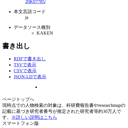
20K07785/
本文言語コード
ja
データソース種別
KAKEN
書き出し
RDFで書き出し
TSVで表示
CSVで表示
JSON-LDで表示
ページトップへ
現時点での人物検索の対象は、科研費報告書やresearchmapの
記載に基づき研究者番号が推定された研究者等約30万人で
す。
※詳しい説明はこちら
スマートフォン版