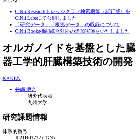
CiNii Researchナレッジグラフ検索機能（試行版）を
CiNii Labsにて公開しました
「研究データ」「根拠データ」の収録について
CiNii Books機能統合対応の追加実施をいたしました
オルガノイドを基盤とした臓
器工学的肝臓構築技術の開発
KAKEN
井嶋 博之
研究代表者
九州大学
研究課題情報
体系的番号
JP21H01732 (JGN)