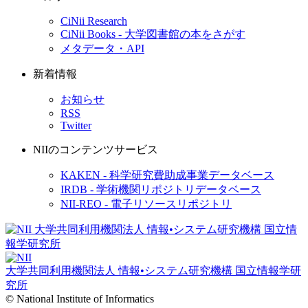
CiNii Research
CiNii Books - 大学図書館の本をさがす
メタデータ・API
新着情報
お知らせ
RSS
Twitter
NIIのコンテンツサービス
KAKEN - 科学研究費助成事業データベース
IRDB - 学術機関リポジトリデータベース
NII-REO - 電子リソースリポジトリ
大学共同利用機関法人 情報•システム研究機構
国立情報学研
究所
© National Institute of Informatics