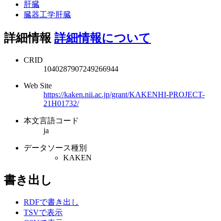
肝臓
臓器工学肝臓
詳細情報
詳細情報について
CRID
1040287907249266944
Web Site
https://kaken.nii.ac.jp/grant/KAKENHI-PROJECT-
21H01732/
本文言語コード
ja
データソース種別
KAKEN
書き出し
RDFで書き出し
TSVで表示