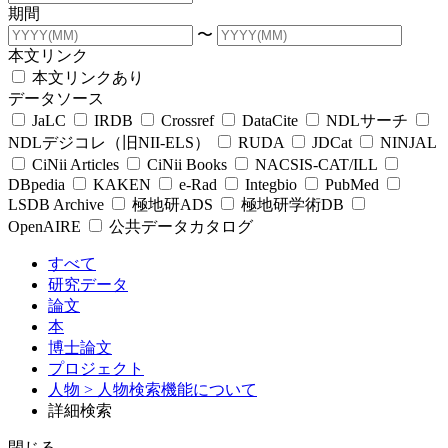
期間
〜
本文リンク
本文リンクあり
データソース
JaLC
IRDB
Crossref
DataCite
NDLサーチ
NDLデジコレ（旧NII-ELS）
RUDA
JDCat
NINJAL
CiNii Articles
CiNii Books
NACSIS-CAT/ILL
DBpedia
KAKEN
e-Rad
Integbio
PubMed
LSDB Archive
極地研ADS
極地研学術DB
OpenAIRE
公共データカタログ
すべて
研究データ
論文
本
博士論文
プロジェクト
人物
> 人物検索機能について
詳細検索
閉じる