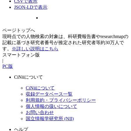
CSVで表示
JSON-LDで表示
ページトップへ
現時点での人物検索の対象は、科研費報告書やresearchmapの
記載に基づき研究者番号が推定された研究者等約30万人で
す。
※詳しい説明はこちら
スマートフォン版
|
PC版
CiNiiについて
CiNiiについて
収録データベース一覧
利用規約・プライバシーポリシー
個人情報の扱いについて
お問い合わせ
国立情報学研究所 (NII)
ヘルプ