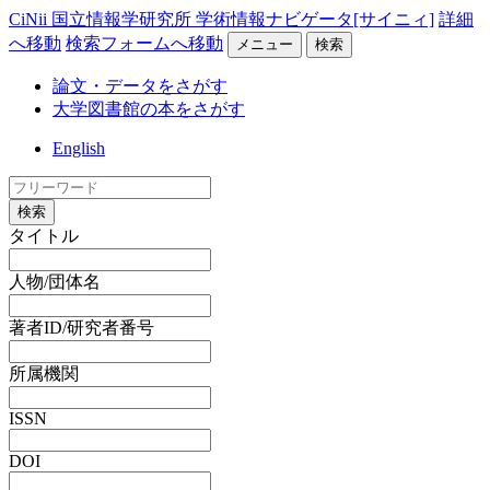
CiNii 国立情報学研究所 学術情報ナビゲータ[サイニィ]
詳細
へ移動
検索フォームへ移動
メニュー
検索
論文・データをさがす
大学図書館の本をさがす
English
検索
タイトル
人物/団体名
著者ID/研究者番号
所属機関
ISSN
DOI