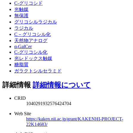
C-グリコシド
光触媒
無保護
グリコシルラジカル
ラジカル
C－グリコシル化
天然物アナログ
α-GalCer
C-グリコシル化
光レドックス触媒
糖脂質
ガラクトシルセラミド
詳細情報
詳細情報について
CRID
1040291932576424704
Web Site
https://kaken.nii.ac.jp/grant/KAKENHI-PROJECT-
22K14683/