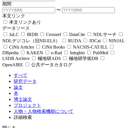
期間
〜
本文リンク
本文リンクあり
データソース
JaLC
IRDB
Crossref
DataCite
NDLサーチ
NDLデジコレ（旧NII-ELS）
RUDA
JDCat
NINJAL
CiNii Articles
CiNii Books
NACSIS-CAT/ILL
DBpedia
KAKEN
e-Rad
Integbio
PubMed
LSDB Archive
極地研ADS
極地研学術DB
OpenAIRE
公共データカタログ
すべて
研究データ
論文
本
博士論文
プロジェクト
人物
> 人物検索機能について
詳細検索
閉じる