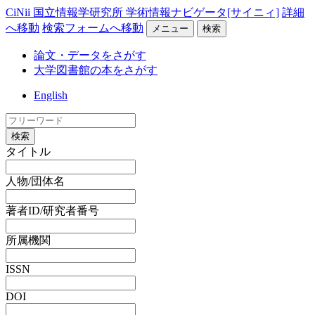
CiNii 国立情報学研究所 学術情報ナビゲータ[サイニィ]
詳細
へ移動
検索フォームへ移動
メニュー
検索
論文・データをさがす
大学図書館の本をさがす
English
検索
タイトル
人物/団体名
著者ID/研究者番号
所属機関
ISSN
DOI