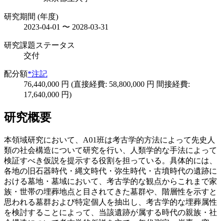
研究期間 (年度)
2023-04-01 〜 2028-03-31
研究課題ステータス
交付
配分額
*注記
76,440,000 円 (直接経費: 58,800,000 円 間接経費:
17,640,000 円)
研究概要
本領域研究において、A01班は考古学的方法によって先史人
類の社会構造について研究を行い、人類学的な手法によって
検証すべき仮説を提示する役割を担っている。具体的には、
各地の旧石器時代・縄文時代・弥生時代・古墳時代の遺跡に
おける墓地・墓域において、考古学的な観点からこれまで家
族・世帯の埋葬地点と目されてきた墓群や、階層性を示すと
思われる墓群および特定個人を抽出し、考古学的な埋葬属性
を検討することによって、当該遺跡が属する時代の親族・社