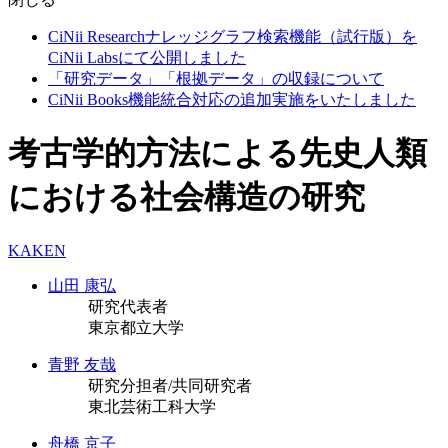
CiNii Researchナレッジグラフ検索機能（試行版）を
CiNii Labsにて公開しました
「研究データ」「根拠データ」の収録について
CiNii Books機能統合対応の追加実施をいたしました
考古学的方法による先史人類
における社会構造の研究
KAKEN
山田 康弘
研究代表者
東京都立大学
青野 友哉
研究分担者/共同研究者
東北芸術工科大学
舟橋 京子