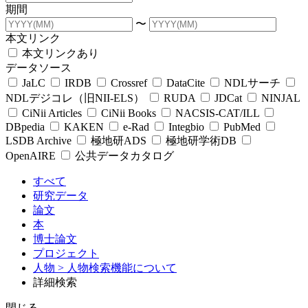
期間
〜
本文リンク
本文リンクあり
データソース
JaLC
IRDB
Crossref
DataCite
NDLサーチ
NDLデジコレ（旧NII-ELS）
RUDA
JDCat
NINJAL
CiNii Articles
CiNii Books
NACSIS-CAT/ILL
DBpedia
KAKEN
e-Rad
Integbio
PubMed
LSDB Archive
極地研ADS
極地研学術DB
OpenAIRE
公共データカタログ
すべて
研究データ
論文
本
博士論文
プロジェクト
人物
> 人物検索機能について
詳細検索
閉じる