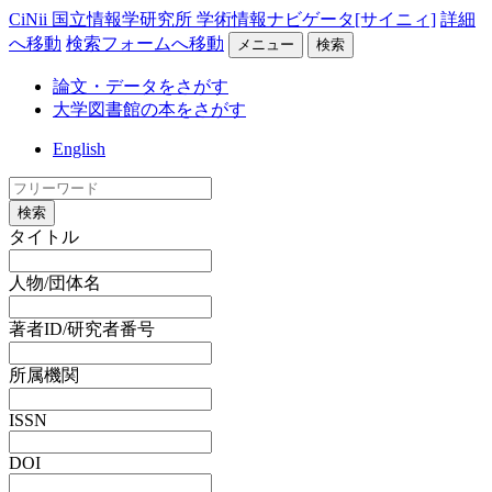
CiNii 国立情報学研究所 学術情報ナビゲータ[サイニィ]
詳細
へ移動
検索フォームへ移動
メニュー
検索
論文・データをさがす
大学図書館の本をさがす
English
検索
タイトル
人物/団体名
著者ID/研究者番号
所属機関
ISSN
DOI