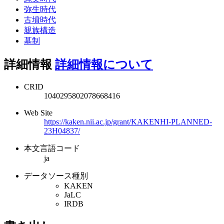
弥生時代
古墳時代
親族構造
墓制
詳細情報
詳細情報について
CRID
1040295802078668416
Web Site
https://kaken.nii.ac.jp/grant/KAKENHI-PLANNED-
23H04837/
本文言語コード
ja
データソース種別
KAKEN
JaLC
IRDB