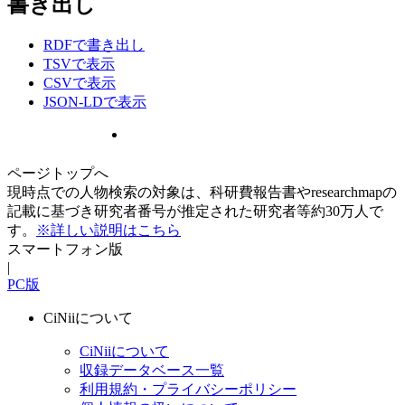
書き出し
RDFで書き出し
TSVで表示
CSVで表示
JSON-LDで表示
ページトップへ
現時点での人物検索の対象は、科研費報告書やresearchmapの
記載に基づき研究者番号が推定された研究者等約30万人で
す。
※詳しい説明はこちら
スマートフォン版
|
PC版
CiNiiについて
CiNiiについて
収録データベース一覧
利用規約・プライバシーポリシー