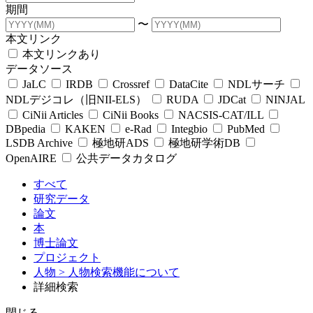
期間
〜
本文リンク
本文リンクあり
データソース
JaLC
IRDB
Crossref
DataCite
NDLサーチ
NDLデジコレ（旧NII-ELS）
RUDA
JDCat
NINJAL
CiNii Articles
CiNii Books
NACSIS-CAT/ILL
DBpedia
KAKEN
e-Rad
Integbio
PubMed
LSDB Archive
極地研ADS
極地研学術DB
OpenAIRE
公共データカタログ
すべて
研究データ
論文
本
博士論文
プロジェクト
人物
> 人物検索機能について
詳細検索
閉じる