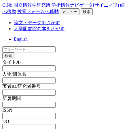
CiNii 国立情報学研究所 学術情報ナビゲータ[サイニィ]
詳細
へ移動
検索フォームへ移動
メニュー
検索
論文・データをさがす
大学図書館の本をさがす
English
検索
タイトル
人物/団体名
著者ID/研究者番号
所属機関
ISSN
DOI