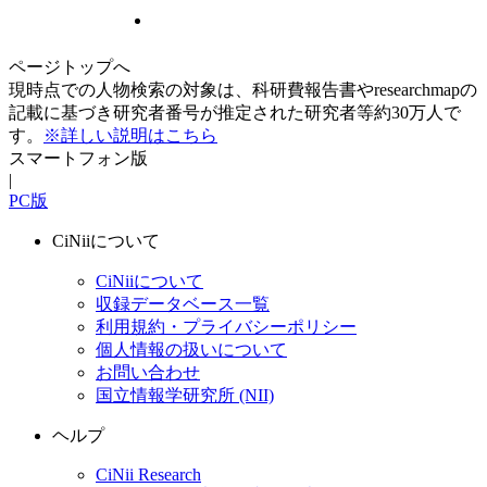
ページトップへ
現時点での人物検索の対象は、科研費報告書やresearchmapの
記載に基づき研究者番号が推定された研究者等約30万人で
す。
※詳しい説明はこちら
スマートフォン版
|
PC版
CiNiiについて
CiNiiについて
収録データベース一覧
利用規約・プライバシーポリシー
個人情報の扱いについて
お問い合わせ
国立情報学研究所 (NII)
ヘルプ
CiNii Research