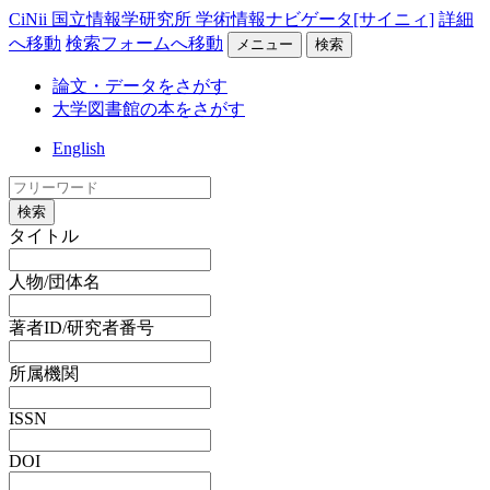
CiNii 国立情報学研究所 学術情報ナビゲータ[サイニィ]
詳細
へ移動
検索フォームへ移動
メニュー
検索
論文・データをさがす
大学図書館の本をさがす
English
検索
タイトル
人物/団体名
著者ID/研究者番号
所属機関
ISSN
DOI