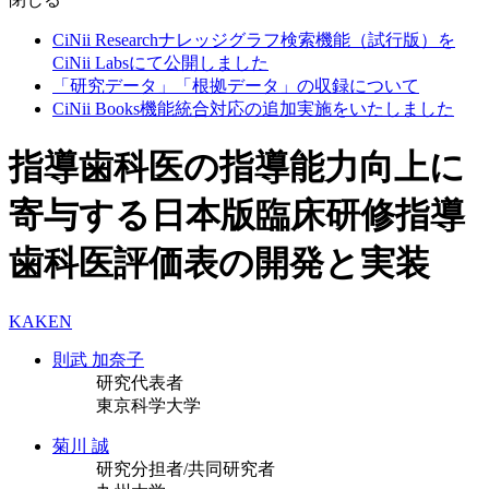
CiNii Researchナレッジグラフ検索機能（試行版）を
CiNii Labsにて公開しました
「研究データ」「根拠データ」の収録について
CiNii Books機能統合対応の追加実施をいたしました
指導歯科医の指導能力向上に
寄与する日本版臨床研修指導
歯科医評価表の開発と実装
KAKEN
則武 加奈子
研究代表者
東京科学大学
菊川 誠
研究分担者/共同研究者