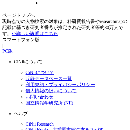
ページトップへ
現時点での人物検索の対象は、科研費報告書やresearchmapの
記載に基づき研究者番号が推定された研究者等約30万人で
す。
※詳しい説明はこちら
スマートフォン版
|
PC版
CiNiiについて
CiNiiについて
収録データベース一覧
利用規約・プライバシーポリシー
個人情報の扱いについて
お問い合わせ
国立情報学研究所 (NII)
ヘルプ
CiNii Research
CiNii Books - 大学図書館の本をさがす