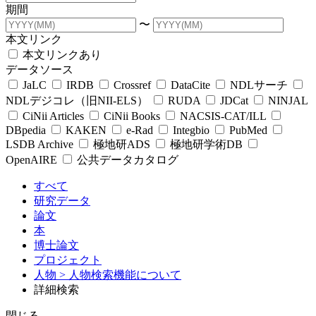
期間
〜
本文リンク
本文リンクあり
データソース
JaLC
IRDB
Crossref
DataCite
NDLサーチ
NDLデジコレ（旧NII-ELS）
RUDA
JDCat
NINJAL
CiNii Articles
CiNii Books
NACSIS-CAT/ILL
DBpedia
KAKEN
e-Rad
Integbio
PubMed
LSDB Archive
極地研ADS
極地研学術DB
OpenAIRE
公共データカタログ
すべて
研究データ
論文
本
博士論文
プロジェクト
人物
> 人物検索機能について
詳細検索
閉じる