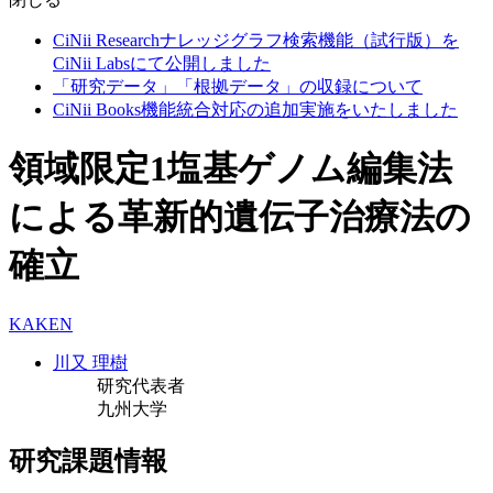
CiNii Researchナレッジグラフ検索機能（試行版）を
CiNii Labsにて公開しました
「研究データ」「根拠データ」の収録について
CiNii Books機能統合対応の追加実施をいたしました
領域限定1塩基ゲノム編集法
による革新的遺伝子治療法の
確立
KAKEN
川又 理樹
研究代表者
九州大学
研究課題情報