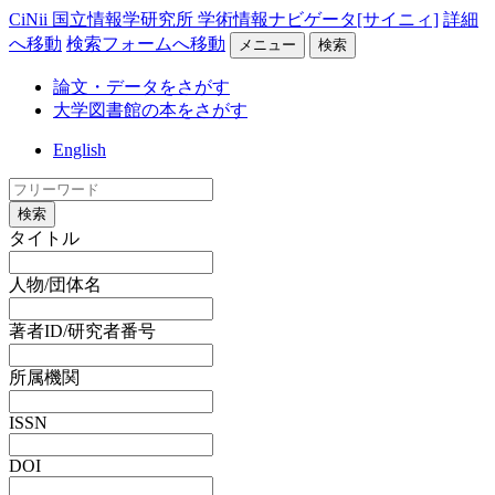
CiNii 国立情報学研究所 学術情報ナビゲータ[サイニィ]
詳細
へ移動
検索フォームへ移動
メニュー
検索
論文・データをさがす
大学図書館の本をさがす
English
検索
タイトル
人物/団体名
著者ID/研究者番号
所属機関
ISSN
DOI