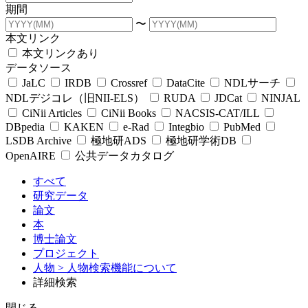
期間
〜
本文リンク
本文リンクあり
データソース
JaLC
IRDB
Crossref
DataCite
NDLサーチ
NDLデジコレ（旧NII-ELS）
RUDA
JDCat
NINJAL
CiNii Articles
CiNii Books
NACSIS-CAT/ILL
DBpedia
KAKEN
e-Rad
Integbio
PubMed
LSDB Archive
極地研ADS
極地研学術DB
OpenAIRE
公共データカタログ
すべて
研究データ
論文
本
博士論文
プロジェクト
人物
> 人物検索機能について
詳細検索
閉じる