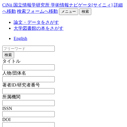
CiNii 国立情報学研究所 学術情報ナビゲータ[サイニィ]
詳細
へ移動
検索フォームへ移動
メニュー
検索
論文・データをさがす
大学図書館の本をさがす
English
検索
タイトル
人物/団体名
著者ID/研究者番号
所属機関
ISSN
DOI