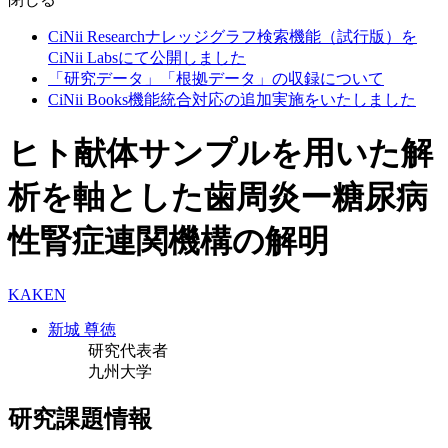
CiNii Researchナレッジグラフ検索機能（試行版）を
CiNii Labsにて公開しました
「研究データ」「根拠データ」の収録について
CiNii Books機能統合対応の追加実施をいたしました
ヒト献体サンプルを用いた解
析を軸とした歯周炎ー糖尿病
性腎症連関機構の解明
KAKEN
新城 尊徳
研究代表者
九州大学
研究課題情報