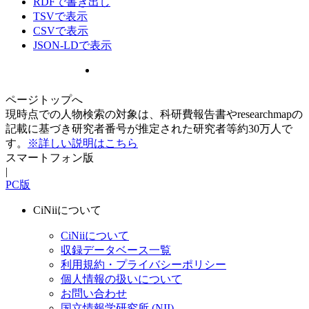
RDFで書き出し
TSVで表示
CSVで表示
JSON-LDで表示
ページトップへ
現時点での人物検索の対象は、科研費報告書やresearchmapの
記載に基づき研究者番号が推定された研究者等約30万人で
す。
※詳しい説明はこちら
スマートフォン版
|
PC版
CiNiiについて
CiNiiについて
収録データベース一覧
利用規約・プライバシーポリシー
個人情報の扱いについて
お問い合わせ
国立情報学研究所 (NII)