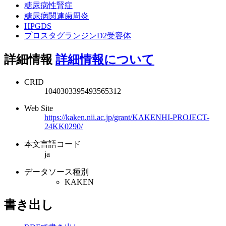
糖尿病性腎症
糖尿病関連歯周炎
HPGDS
プロスタグランジンD2受容体
詳細情報
詳細情報について
CRID
1040303395493565312
Web Site
https://kaken.nii.ac.jp/grant/KAKENHI-PROJECT-
24KK0290/
本文言語コード
ja
データソース種別
KAKEN
書き出し