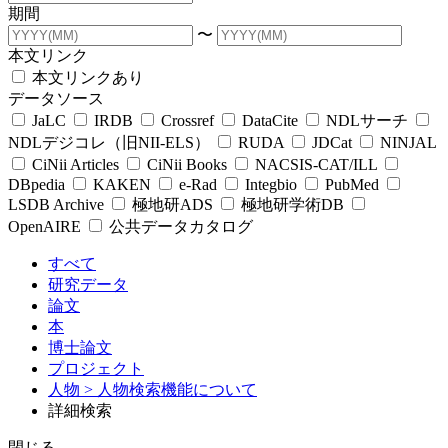
期間
〜
本文リンク
本文リンクあり
データソース
JaLC
IRDB
Crossref
DataCite
NDLサーチ
NDLデジコレ（旧NII-ELS）
RUDA
JDCat
NINJAL
CiNii Articles
CiNii Books
NACSIS-CAT/ILL
DBpedia
KAKEN
e-Rad
Integbio
PubMed
LSDB Archive
極地研ADS
極地研学術DB
OpenAIRE
公共データカタログ
すべて
研究データ
論文
本
博士論文
プロジェクト
人物
> 人物検索機能について
詳細検索
閉じる