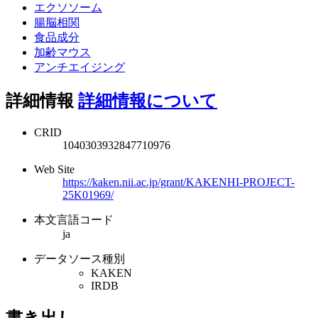
エクソソーム
腸脳相関
食品成分
加齢マウス
アンチエイジング
詳細情報
詳細情報について
CRID
1040303932847710976
Web Site
https://kaken.nii.ac.jp/grant/KAKENHI-PROJECT-
25K01969/
本文言語コード
ja
データソース種別
KAKEN
IRDB
書き出し