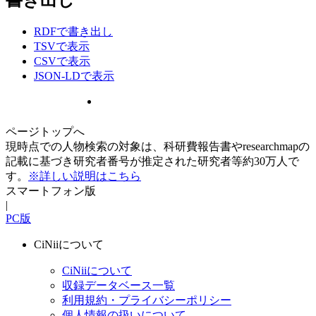
RDFで書き出し
TSVで表示
CSVで表示
JSON-LDで表示
ページトップへ
現時点での人物検索の対象は、科研費報告書やresearchmapの
記載に基づき研究者番号が推定された研究者等約30万人で
す。
※詳しい説明はこちら
スマートフォン版
|
PC版
CiNiiについて
CiNiiについて
収録データベース一覧
利用規約・プライバシーポリシー
個人情報の扱いについて