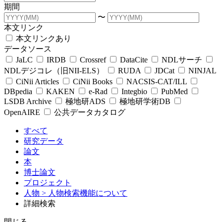
期間
〜
本文リンク
本文リンクあり
データソース
JaLC
IRDB
Crossref
DataCite
NDLサーチ
NDLデジコレ（旧NII-ELS）
RUDA
JDCat
NINJAL
CiNii Articles
CiNii Books
NACSIS-CAT/ILL
DBpedia
KAKEN
e-Rad
Integbio
PubMed
LSDB Archive
極地研ADS
極地研学術DB
OpenAIRE
公共データカタログ
すべて
研究データ
論文
本
博士論文
プロジェクト
人物
> 人物検索機能について
詳細検索
閉じる