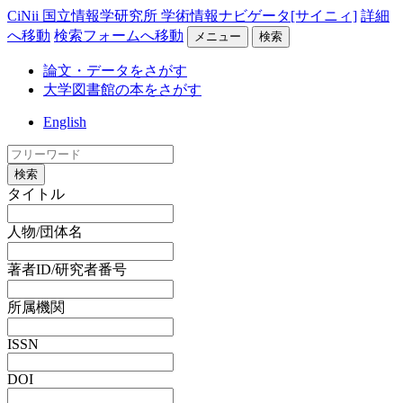
CiNii 国立情報学研究所 学術情報ナビゲータ[サイニィ]
詳細
へ移動
検索フォームへ移動
メニュー
検索
論文・データをさがす
大学図書館の本をさがす
English
検索
タイトル
人物/団体名
著者ID/研究者番号
所属機関
ISSN
DOI