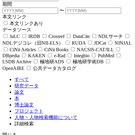
期間
〜
本文リンク
本文リンクあり
データソース
JaLC
IRDB
Crossref
DataCite
NDLサーチ
NDLデジコレ（旧NII-ELS）
RUDA
JDCat
NINJAL
CiNii Articles
CiNii Books
NACSIS-CAT/ILL
DBpedia
KAKEN
e-Rad
Integbio
PubMed
LSDB Archive
極地研ADS
極地研学術DB
OpenAIRE
公共データカタログ
すべて
研究データ
論文
本
博士論文
プロジェクト
人物
> 人物検索機能について
詳細検索
閉じる