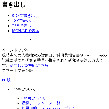
書き出し
RDFで書き出し
TSVで表示
CSVで表示
JSON-LDで表示
ページトップへ
現時点での人物検索の対象は、科研費報告書やresearchmapの
記載に基づき研究者番号が推定された研究者等約30万人で
す。
※詳しい説明はこちら
スマートフォン版
|
PC版
CiNiiについて
CiNiiについて
収録データベース一覧
利用規約・プライバシーポリシー