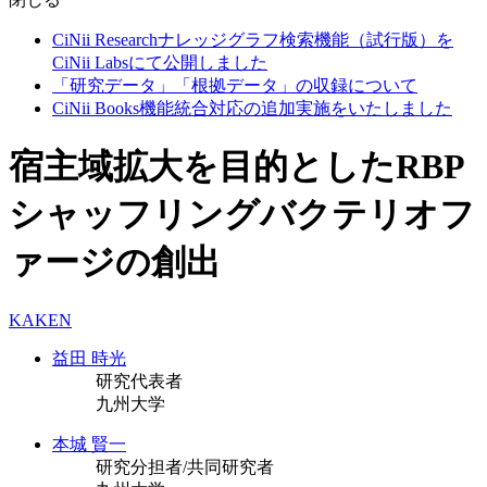
CiNii Researchナレッジグラフ検索機能（試行版）を
CiNii Labsにて公開しました
「研究データ」「根拠データ」の収録について
CiNii Books機能統合対応の追加実施をいたしました
宿主域拡大を目的としたRBP
シャッフリングバクテリオフ
ァージの創出
KAKEN
益田 時光
研究代表者
九州大学
本城 賢一
研究分担者/共同研究者