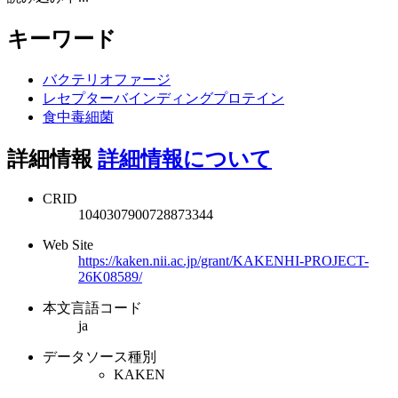
キーワード
バクテリオファージ
レセプターバインディングプロテイン
食中毒細菌
詳細情報
詳細情報について
CRID
1040307900728873344
Web Site
https://kaken.nii.ac.jp/grant/KAKENHI-PROJECT-
26K08589/
本文言語コード
ja
データソース種別
KAKEN