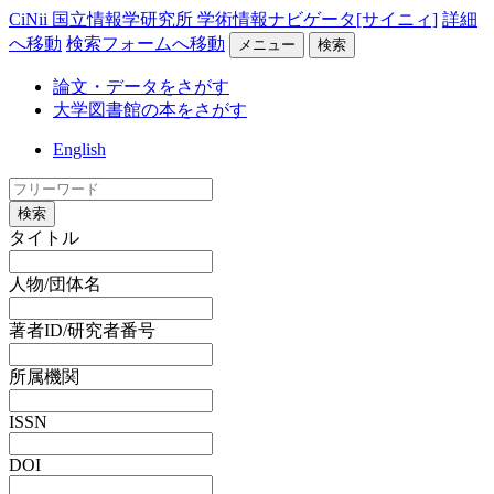
CiNii 国立情報学研究所 学術情報ナビゲータ[サイニィ]
詳細
へ移動
検索フォームへ移動
メニュー
検索
論文・データをさがす
大学図書館の本をさがす
English
検索
タイトル
人物/団体名
著者ID/研究者番号
所属機関
ISSN
DOI