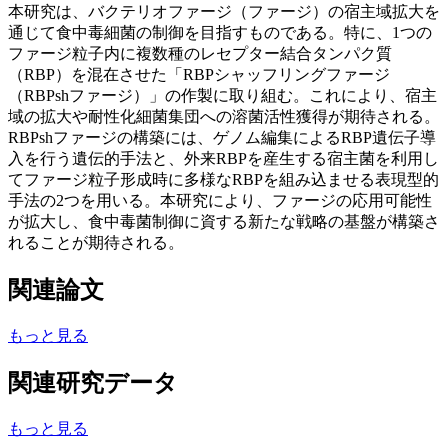
本研究は、バクテリオファージ（ファージ）の宿主域拡大を
通じて食中毒細菌の制御を目指すものである。特に、1つの
ファージ粒子内に複数種のレセプター結合タンパク質
（RBP）を混在させた「RBPシャッフリングファージ
（RBPshファージ）」の作製に取り組む。これにより、宿主
域の拡大や耐性化細菌集団への溶菌活性獲得が期待される。
RBPshファージの構築には、ゲノム編集によるRBP遺伝子導
入を行う遺伝的手法と、外来RBPを産生する宿主菌を利用し
てファージ粒子形成時に多様なRBPを組み込ませる表現型的
手法の2つを用いる。本研究により、ファージの応用可能性
が拡大し、食中毒菌制御に資する新たな戦略の基盤が構築さ
れることが期待される。
関連論文
もっと見る
関連研究データ
もっと見る