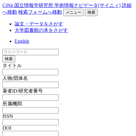
CiNii 国立情報学研究所 学術情報ナビゲータ[サイニィ]
詳細
へ移動
検索フォームへ移動
メニュー
検索
論文・データをさがす
大学図書館の本をさがす
English
検索
タイトル
人物/団体名
著者ID/研究者番号
所属機関
ISSN
DOI