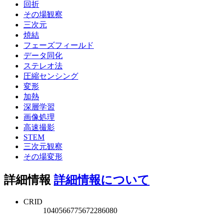
回折
その場観察
三次元
焼結
フェーズフィールド
データ同化
ステレオ法
圧縮センシング
変形
加熱
深層学習
画像処理
高速撮影
STEM
三次元観察
その場変形
詳細情報
詳細情報について
CRID
1040566775672286080