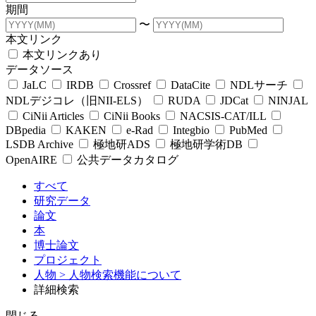
期間
〜
本文リンク
本文リンクあり
データソース
JaLC
IRDB
Crossref
DataCite
NDLサーチ
NDLデジコレ（旧NII-ELS）
RUDA
JDCat
NINJAL
CiNii Articles
CiNii Books
NACSIS-CAT/ILL
DBpedia
KAKEN
e-Rad
Integbio
PubMed
LSDB Archive
極地研ADS
極地研学術DB
OpenAIRE
公共データカタログ
すべて
研究データ
論文
本
博士論文
プロジェクト
人物
> 人物検索機能について
詳細検索
閉じる