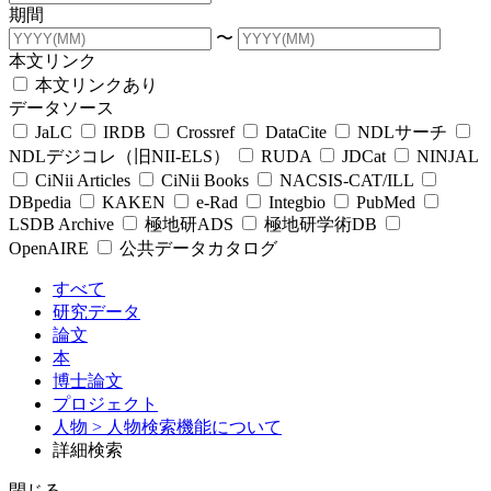
期間
〜
本文リンク
本文リンクあり
データソース
JaLC
IRDB
Crossref
DataCite
NDLサーチ
NDLデジコレ（旧NII-ELS）
RUDA
JDCat
NINJAL
CiNii Articles
CiNii Books
NACSIS-CAT/ILL
DBpedia
KAKEN
e-Rad
Integbio
PubMed
LSDB Archive
極地研ADS
極地研学術DB
OpenAIRE
公共データカタログ
すべて
研究データ
論文
本
博士論文
プロジェクト
人物
> 人物検索機能について
詳細検索
閉じる