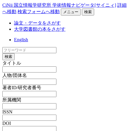
CiNii 国立情報学研究所 学術情報ナビゲータ[サイニィ]
詳細
へ移動
検索フォームへ移動
メニュー
検索
論文・データをさがす
大学図書館の本をさがす
English
検索
タイトル
人物/団体名
著者ID/研究者番号
所属機関
ISSN
DOI