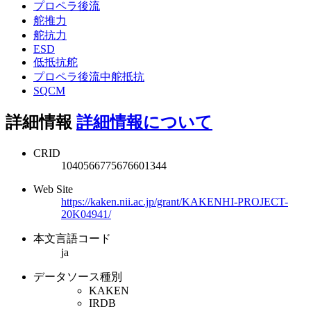
プロペラ後流
舵推力
舵抗力
ESD
低抵抗舵
プロペラ後流中舵抵抗
SQCM
詳細情報
詳細情報について
CRID
1040566775676601344
Web Site
https://kaken.nii.ac.jp/grant/KAKENHI-PROJECT-
20K04941/
本文言語コード
ja
データソース種別
KAKEN
IRDB