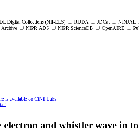
L Digital Collections (NII-ELS)
RUDA
JDCat
NINJAL
Archive
NIPR-ADS
NIPR-ScienceDB
OpenAIRE
Pub
e is available on CiNii Labs
ta”
y electron and whistler wave in 