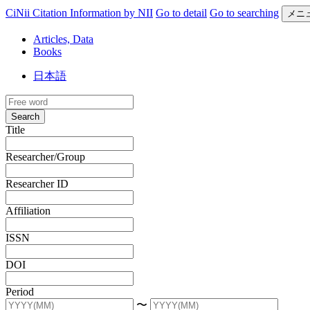
CiNii Citation Information by NII
Go to detail
Go to searching
メニ
Articles, Data
Books
日本語
Search
Title
Researcher/Group
Researcher ID
Affiliation
ISSN
DOI
Period
〜