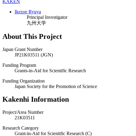
KAKEN
Ikezoe Ryuya
Principal Investigator
九州大学
About This Project
Japan Grant Number
JP21K03511 (JGN)
Funding Program
Grants-in-Aid for Scientific Research
Funding Organization
Japan Society for the Promotion of Science
Kakenhi Information
Project/Area Number
21K03511
Research Category
Grant-in-Aid for Scientific Research (C)