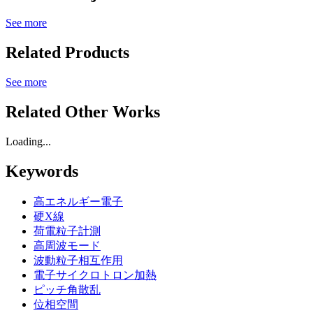
See more
Related Products
See more
Related Other Works
Loading...
Keywords
高エネルギー電子
硬X線
荷電粒子計測
高周波モード
波動粒子相互作用
電子サイクロトロン加熱
ピッチ角散乱
位相空間