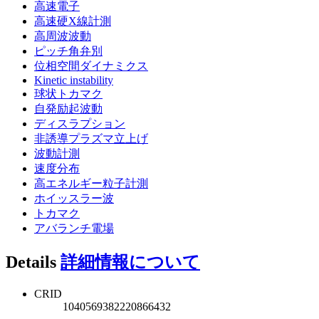
高速電子
高速硬X線計測
高周波波動
ピッチ角弁別
位相空間ダイナミクス
Kinetic instability
球状トカマク
自発励起波動
ディスラプション
非誘導プラズマ立上げ
波動計測
速度分布
高エネルギー粒子計測
ホイッスラー波
トカマク
アバランチ電場
Details
詳細情報について
CRID
1040569382220866432