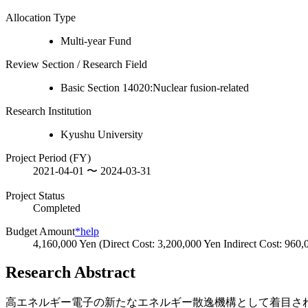
Allocation Type
Multi-year Fund
Review Section / Research Field
Basic Section 14020:Nuclear fusion-related
Research Institution
Kyushu University
Project Period (FY)
2021-04-01 〜 2024-03-31
Project Status
Completed
Budget Amount
*help
4,160,000 Yen (Direct Cost: 3,200,000 Yen Indirect Cost: 960,
Research Abstract
高エネルギー電子の新たなエネルギー散逸機構として着目さ