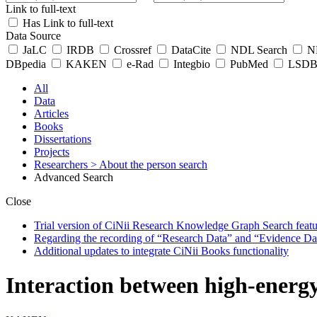
Link to full-text
Has Link to full-text
Data Source
JaLC
IRDB
Crossref
DataCite
NDL Search
ND
DBpedia
KAKEN
e-Rad
Integbio
PubMed
LSDB 
All
Data
Articles
Books
Dissertations
Projects
Researchers
> About the person search
Advanced Search
Close
Trial version of CiNii Research Knowledge Graph Search featur
Regarding the recording of “Research Data” and “Evidence Da
Additional updates to integrate CiNii Books functionality
Interaction between high-energ