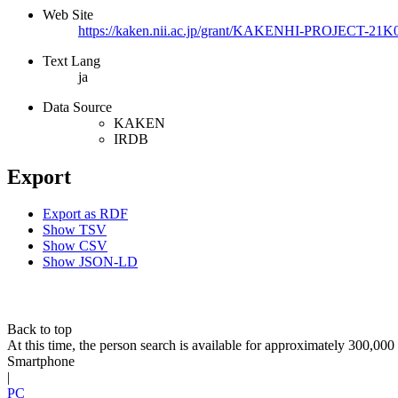
Web Site
https://kaken.nii.ac.jp/grant/KAKENHI-PROJECT-21K
Text Lang
ja
Data Source
KAKEN
IRDB
Export
Export as RDF
Show TSV
Show CSV
Show JSON-LD
Back to top
At this time, the person search is available for approximately 300,0
Smartphone
|
PC