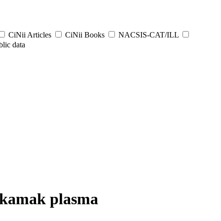
CiNii Articles
CiNii Books
NACSIS-CAT/ILL
lic data
tokamak plasma