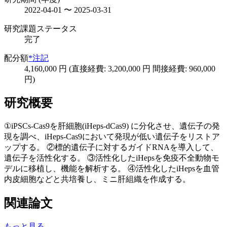
2022-04-01 〜 2025-03-31
研究課題ステータス
完了
配分額
*注記
4,160,000 円 (直接経費: 3,200,000 円 間接経費: 960,000
円)
研究概要
①iPSCs-Cas9を肝細胞(iHeps-dCas9) に分化させ、遺伝子の発
現を調べ、iHeps-Cas9において発現が低い遺伝子をリストア
ップする。 ②標的遺伝子に対するガイドRNAを導入して、
遺伝子を活性化する。 ③活性化したiHepsを免疫不全動物モ
デルに移植し、機能を解析する。 ④活性化したiHepsを血管
内皮細胞などと共培養し、ミニ肝組織を作成する。
関連論文
もっと見る