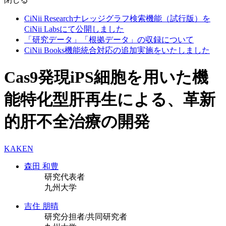
CiNii Researchナレッジグラフ検索機能（試行版）を
CiNii Labsにて公開しました
「研究データ」「根拠データ」の収録について
CiNii Books機能統合対応の追加実施をいたしました
Cas9発現iPS細胞を用いた機
能特化型肝再生による、革新
的肝不全治療の開発
KAKEN
森田 和豊
研究代表者
九州大学
吉住 朋晴
研究分担者/共同研究者