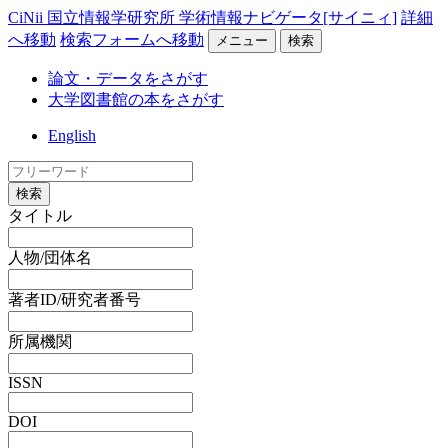
CiNii 国立情報学研究所 学術情報ナビゲータ[サイニィ]
詳細
へ移動
検索フォームへ移動
メニュー
検索
論文・データをさがす
大学図書館の本をさがす
English
検索
タイトル
人物/団体名
著者ID/研究者番号
所属機関
ISSN
DOI