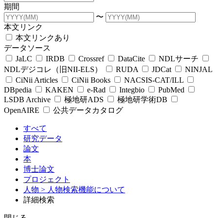
期間
〜
本文リンク
本文リンクあり
データソース
JaLC
IRDB
Crossref
DataCite
NDLサーチ
NDLデジコレ（旧NII-ELS）
RUDA
JDCat
NINJAL
CiNii Articles
CiNii Books
NACSIS-CAT/ILL
DBpedia
KAKEN
e-Rad
Integbio
PubMed
LSDB Archive
極地研ADS
極地研学術DB
OpenAIRE
公共データカタログ
すべて
研究データ
論文
本
博士論文
プロジェクト
人物
> 人物検索機能について
詳細検索
閉じる