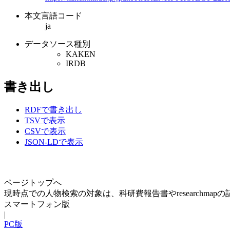
本文言語コード
ja
データソース種別
KAKEN
IRDB
書き出し
RDFで書き出し
TSVで表示
CSVで表示
JSON-LDで表示
ページトップへ
現時点での人物検索の対象は、科研費報告書やresearchma
スマートフォン版
|
PC版