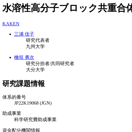
水溶性高分子ブロック共重合
KAKEN
三浦 佳子
研究代表者
九州大学
檜垣 勇次
研究分担者/共同研究者
大分大学
研究課題情報
体系的番号
JP22K19068 (JGN)
助成事業
科学研究費助成事業
資金配分機関情報