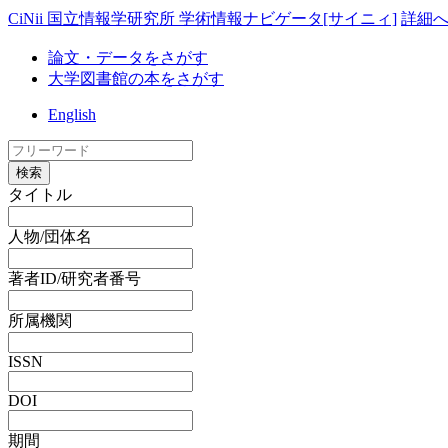
CiNii 国立情報学研究所 学術情報ナビゲータ[サイニィ]
詳細
論文・データをさがす
大学図書館の本をさがす
English
検索
タイトル
人物/団体名
著者ID/研究者番号
所属機関
ISSN
DOI
期間