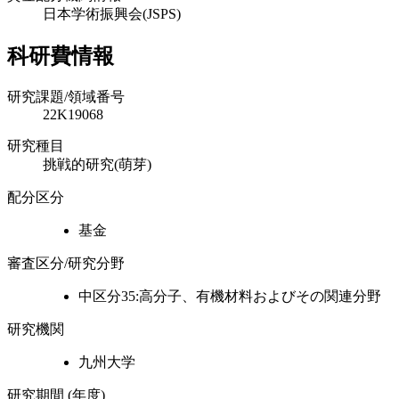
日本学術振興会(JSPS)
科研費情報
研究課題/領域番号
22K19068
研究種目
挑戦的研究(萌芽)
配分区分
基金
審査区分/研究分野
中区分35:高分子、有機材料およびその関連分野
研究機関
九州大学
研究期間 (年度)