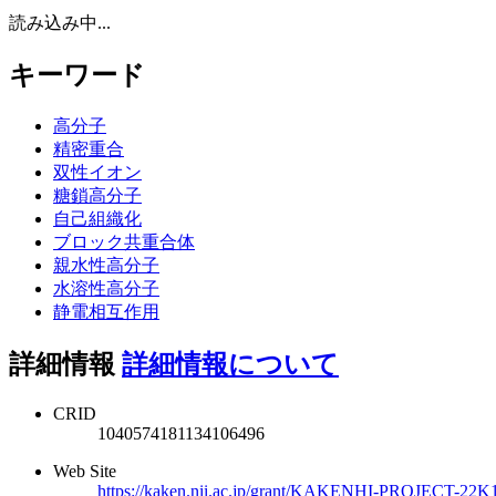
読み込み中...
キーワード
高分子
精密重合
双性イオン
糖鎖高分子
自己組織化
ブロック共重合体
親水性高分子
水溶性高分子
静電相互作用
詳細情報
詳細情報について
CRID
1040574181134106496
Web Site
https://kaken.nii.ac.jp/grant/KAKENHI-PROJECT-22K