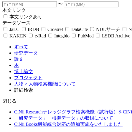
〜
本文リンク
本文リンクあり
データソース
JaLC
IRDB
Crossref
DataCite
NDLサーチ
N
KAKEN
e-Rad
Integbio
PubMed
LSDB Archive
すべて
研究データ
論文
本
博士論文
プロジェクト
人物
> 人物検索機能について
詳細検索
閉じる
CiNii Researchナレッジグラフ検索機能（試行版）をCiN
「研究データ」「根拠データ」の収録について
CiNii Books機能統合対応の追加実施をいたしました