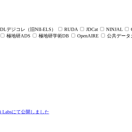
DLデジコレ（旧NII-ELS）
RUDA
JDCat
NINJAL
C
極地研ADS
極地研学術DB
OpenAIRE
公共データ
ii Labsにて公開しました