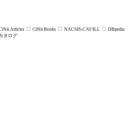
iNii Articles
CiNii Books
NACSIS-CAT/ILL
DBpedia
カタログ