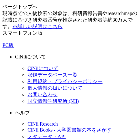
ページトップへ
現時点での人物検索の対象は、科研費報告書やresearchmapの
記載に基づき研究者番号が推定された研究者等約30万人で
す。
※詳しい説明はこちら
スマートフォン版
|
PC版
CiNiiについて
CiNiiについて
収録データベース一覧
利用規約・プライバシーポリシー
個人情報の扱いについて
お問い合わせ
国立情報学研究所 (NII)
ヘルプ
CiNii Research
CiNii Books - 大学図書館の本をさがす
メタデータ・API