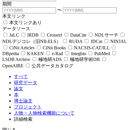
期間
〜
本文リンク
本文リンクあり
データソース
JaLC
IRDB
Crossref
DataCite
NDLサーチ
NDLデジコレ（旧NII-ELS）
RUDA
JDCat
NINJAL
CiNii Articles
CiNii Books
NACSIS-CAT/ILL
DBpedia
KAKEN
e-Rad
Integbio
PubMed
LSDB Archive
極地研ADS
極地研学術DB
OpenAIRE
公共データカタログ
すべて
研究データ
論文
本
博士論文
プロジェクト
人物
> 人物検索機能について
詳細検索
閉じる