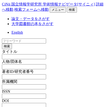
CiNii 国立情報学研究所 学術情報ナビゲータ[サイニィ]
詳細
へ移動
検索フォームへ移動
メニュー
検索
論文・データをさがす
大学図書館の本をさがす
English
検索
タイトル
人物/団体名
著者ID/研究者番号
所属機関
ISSN
DOI