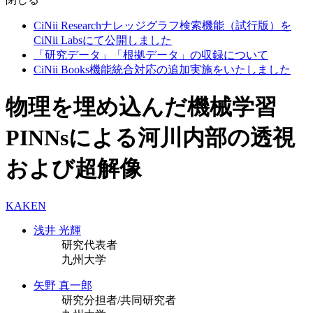
CiNii Researchナレッジグラフ検索機能（試行版）を
CiNii Labsにて公開しました
「研究データ」「根拠データ」の収録について
CiNii Books機能統合対応の追加実施をいたしました
物理を埋め込んだ機械学習
PINNsによる河川内部の透視
および超解像
KAKEN
浅井 光輝
研究代表者
九州大学
矢野 真一郎
研究分担者/共同研究者