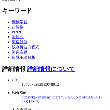
キーワード
機械学習
超解像
PINN
河床高
流速計測
浅水長波方程式
河床変動
広域氾濫解析
詳細情報
詳細情報について
CRID
1040578282915078912
Web Site
https://kaken.nii.ac.jp/grant/KAKENHI-PROJECT-
23K17807/