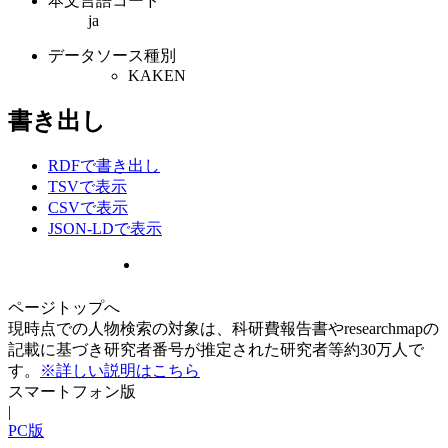
本文言語コード
ja
データソース種別
KAKEN
書き出し
RDFで書き出し
TSVで表示
CSVで表示
JSON-LDで表示
ページトップへ
現時点での人物検索の対象は、科研費報告書やresearchmapの
記載に基づき研究者番号が推定された研究者等約30万人で
す。
※詳しい説明はこちら
スマートフォン版
|
PC版