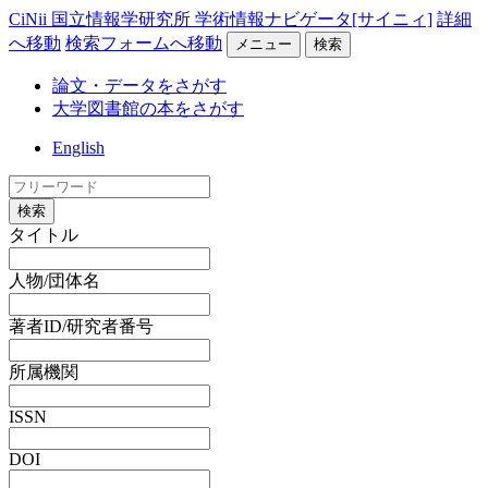
CiNii 国立情報学研究所 学術情報ナビゲータ[サイニィ]
詳細
へ移動
検索フォームへ移動
メニュー
検索
論文・データをさがす
大学図書館の本をさがす
English
検索
タイトル
人物/団体名
著者ID/研究者番号
所属機関
ISSN
DOI