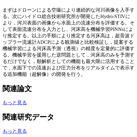
まずはドローンによる空撮により連続的な河川画像を入手す
る。次にハイドロ総合技術研究所が開発したHydro-STIVに
より，河川表面の画像から水面上の流速分布を評価する。そ
して表面流速分布を入力とし、河床高を機械学習PINNsによ
り推定する。以上の手順により推定する河床高は，超音波ド
ップラー流速計ADCPによる観測値と比較検証し，提案する
機械学習による河床高予測（透視）の精度を定量的に評価す
る。機械学習を援用した逆問題として，河床高のみを予測す
るだけでなく，順解析としての機能も最大限に活用すること
で，水面下での流速および圧力分布をリアルタイムで表示す
る追加機能（超解像）の開発を行う。
関連論文
もっと見る
関連研究データ
もっと見る