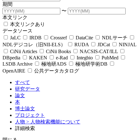
期間
〜
本文リンク
本文リンクあり
データソース
JaLC
IRDB
Crossref
DataCite
NDLサーチ
NDLデジコレ（旧NII-ELS）
RUDA
JDCat
NINJAL
CiNii Articles
CiNii Books
NACSIS-CAT/ILL
DBpedia
KAKEN
e-Rad
Integbio
PubMed
LSDB Archive
極地研ADS
極地研学術DB
OpenAIRE
公共データカタログ
すべて
研究データ
論文
本
博士論文
プロジェクト
人物
> 人物検索機能について
詳細検索
閉じる