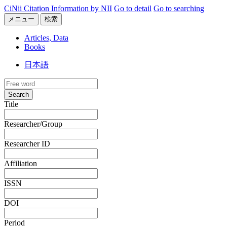
CiNii Citation Information by NII
Go to detail
Go to searching
メニュー
検索
Articles, Data
Books
日本語
Search
Title
Researcher/Group
Researcher ID
Affiliation
ISSN
DOI
Period