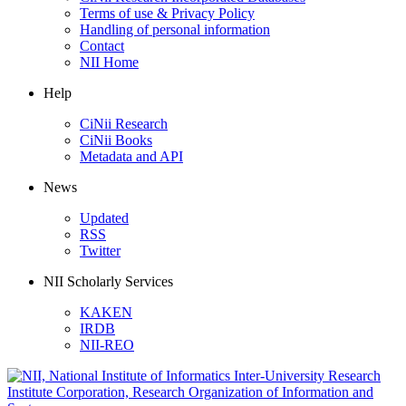
Terms of use & Privacy Policy
Handling of personal information
Contact
NII Home
Help
CiNii Research
CiNii Books
Metadata and API
News
Updated
RSS
Twitter
NII Scholarly Services
KAKEN
IRDB
NII-REO