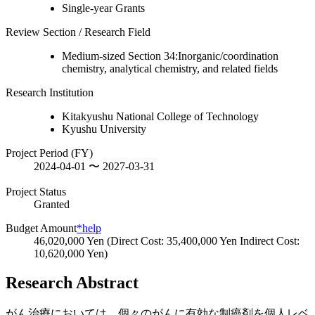
Single-year Grants
Review Section / Research Field
Medium-sized Section 34:Inorganic/coordination
chemistry, analytical chemistry, and related fields
Research Institution
Kitakyushu National College of Technology
Kyushu University
Project Period (FY)
2024-04-01 〜 2027-03-31
Project Status
Granted
Budget Amount
*help
46,020,000 Yen (Direct Cost: 35,400,000 Yen Indirect Cost:
10,620,000 Yen)
Research Abstract
がん治療においては、個々のがんに有効な制癌剤を個人レベ