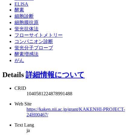
ELISA
酵素
細胞診断
細胞膜抗原
蛍光抗体法
フローサイトメトリー
コンパニオン診断
蛍光分子プローブ
酵素増感法
がん
Details
詳細情報について
CRID
1040581224878991488
Web Site
https://kaken.nii.ac.jp/grant/KAKENHI-PROJECT-
24H00467/
Text Lang
ja