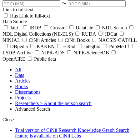
〜
Link to full-text
Has Link to full-text
Data Source
JaLC
IRDB
Crossref
DataCite
NDL Search
NDL Digital Collections (NII-ELS)
RUDA
JDCat
NINJAL
CiNii Articles
CiNii Books
NACSIS-CAT/ILL
DBpedia
KAKEN
e-Rad
Integbio
PubMed
LSDB Archive
NIPR-ADS
NIPR-ScienceDB
OpenAIRE
Public data
All
Data
Articles
Books
Dissertations
Projects
Researchers
> About the person search
Advanced Search
Close
Trial version of CiNii Research Knowledge Graph Search
feature is available on CiNii Labs