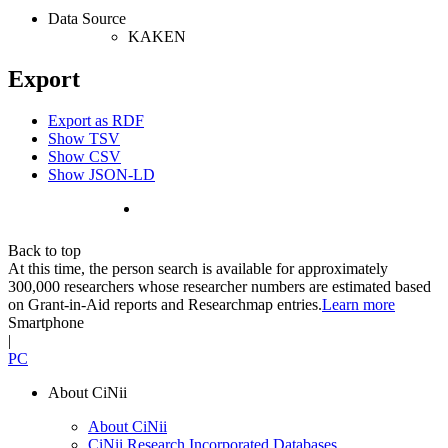
Data Source
KAKEN
Export
Export as RDF
Show TSV
Show CSV
Show JSON-LD
Back to top
At this time, the person search is available for approximately
300,000 researchers whose researcher numbers are estimated based
on Grant-in-Aid reports and Researchmap entries.
Learn more
Smartphone
|
PC
About CiNii
About CiNii
CiNii Research Incorporated Databases