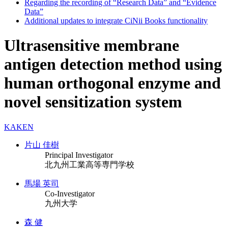
Regarding the recording of “Research Data” and “Evidence
Data”
Additional updates to integrate CiNii Books functionality
Ultrasensitive membrane
antigen detection method using
human orthogonal enzyme and
novel sensitization system
KAKEN
片山 佳樹
Principal Investigator
北九州工業高等専門学校
馬場 英司
Co-Investigator
九州大学
森 健