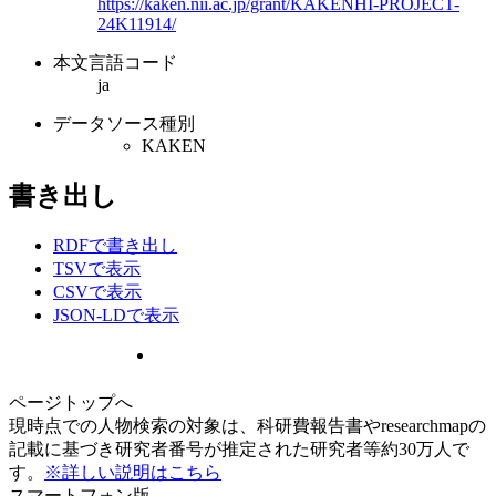
https://kaken.nii.ac.jp/grant/KAKENHI-PROJECT-
24K11914/
本文言語コード
ja
データソース種別
KAKEN
書き出し
RDFで書き出し
TSVで表示
CSVで表示
JSON-LDで表示
ページトップへ
現時点での人物検索の対象は、科研費報告書やresearchmapの
記載に基づき研究者番号が推定された研究者等約30万人で
す。
※詳しい説明はこちら
スマートフォン版