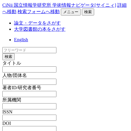
CiNii 国立情報学研究所 学術情報ナビゲータ[サイニィ]
詳細
へ移動
検索フォームへ移動
メニュー
検索
論文・データをさがす
大学図書館の本をさがす
English
検索
タイトル
人物/団体名
著者ID/研究者番号
所属機関
ISSN
DOI