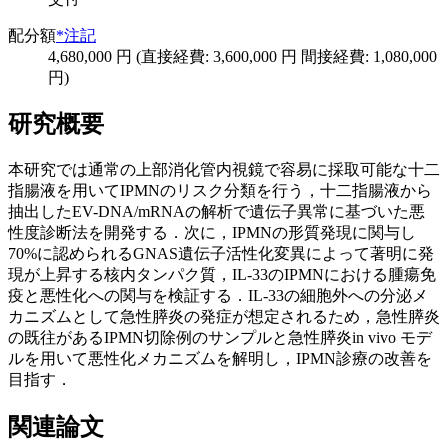
配分額
*注記
4,680,000 円 (直接経費: 3,600,000 円 間接経費: 1,080,000
円)
研究概要
本研究では通常の上部消化管内視鏡で容易に採取可能な十二
指腸液を用いてIPMNのリスク分類を行う，十二指腸液から
抽出したEV-DNA/mRNAの解析で遺伝子異常に基づいた悪
性度診断法を開発する．次に，IPMNの形質発現に関与し
70%に認められるGNAS遺伝子活性化変異によって著明に発
現が上昇する核内タンパク質，IL-33のIPMNにおける腫瘍免
疫と悪性化への関与を検証する．IL-33の細胞外への分泌メ
カニズムとして急性膵炎の発症が想定されるため，急性膵炎
の既往があるIPMN切除例のサンプルと急性膵炎in vivo モデ
ルを用いて悪性化メカニズムを解明し，IPMN診療の改善を
目指す．
関連論文