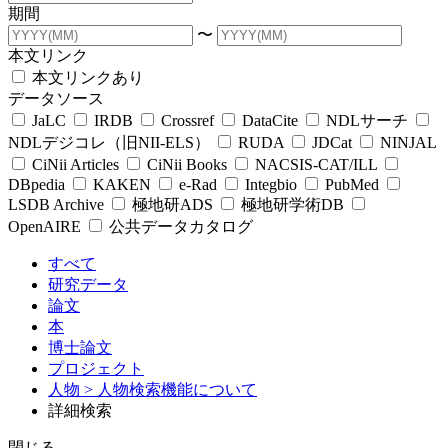
期間
〜
本文リンク
本文リンクあり
データソース
JaLC
IRDB
Crossref
DataCite
NDLサーチ
NDLデジコレ（旧NII-ELS）
RUDA
JDCat
NINJAL
CiNii Articles
CiNii Books
NACSIS-CAT/ILL
DBpedia
KAKEN
e-Rad
Integbio
PubMed
LSDB Archive
極地研ADS
極地研学術DB
OpenAIRE
公共データカタログ
すべて
研究データ
論文
本
博士論文
プロジェクト
人物
> 人物検索機能について
詳細検索
閉じる