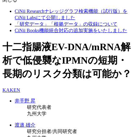
CiNii Researchナレッジグラフ検索機能（試行版）を
CiNii Labsにて公開しました
「研究データ」「根拠データ」の収録について
CiNii Books機能統合対応の追加実施をいたしました
十二指腸液EV-DNA/mRNA解
析で低侵襲なIPMNの短期・
長期のリスク分類は可能か？
KAKEN
井手野 昇
研究代表者
九州大学
渡邉 雄介
研究分担者/共同研究者