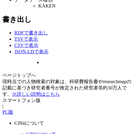
KAKEN
書き出し
RDFで書き出し
TSVで表示
CSVで表示
JSON-LDで表示
ページトップへ
現時点での人物検索の対象は、科研費報告書やresearchmapの
記載に基づき研究者番号が推定された研究者等約30万人で
す。
※詳しい説明はこちら
スマートフォン版
|
PC版
CiNiiについて