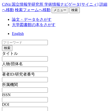
CiNii 国立情報学研究所 学術情報ナビゲータ[サイニィ]
詳細
へ移動
検索フォームへ移動
メニュー
検索
論文・データをさがす
大学図書館の本をさがす
English
検索
タイトル
人物/団体名
著者ID/研究者番号
所属機関
ISSN
DOI