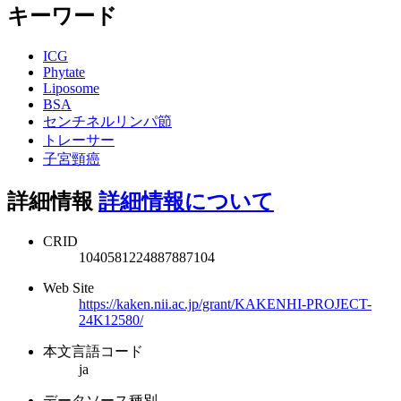
キーワード
ICG
Phytate
Liposome
BSA
センチネルリンパ節
トレーサー
子宮頸癌
詳細情報
詳細情報について
CRID
1040581224887887104
Web Site
https://kaken.nii.ac.jp/grant/KAKENHI-PROJECT-
24K12580/
本文言語コード
ja
データソース種別