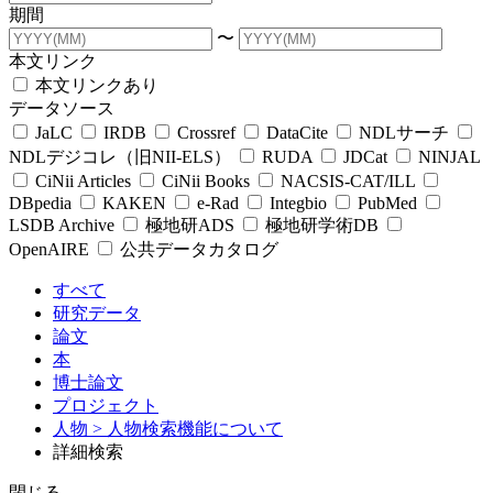
期間
〜
本文リンク
本文リンクあり
データソース
JaLC
IRDB
Crossref
DataCite
NDLサーチ
NDLデジコレ（旧NII-ELS）
RUDA
JDCat
NINJAL
CiNii Articles
CiNii Books
NACSIS-CAT/ILL
DBpedia
KAKEN
e-Rad
Integbio
PubMed
LSDB Archive
極地研ADS
極地研学術DB
OpenAIRE
公共データカタログ
すべて
研究データ
論文
本
博士論文
プロジェクト
人物
> 人物検索機能について
詳細検索
閉じる