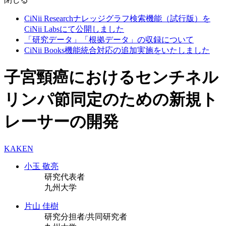
CiNii Researchナレッジグラフ検索機能（試行版）を
CiNii Labsにて公開しました
「研究データ」「根拠データ」の収録について
CiNii Books機能統合対応の追加実施をいたしました
子宮頸癌におけるセンチネル
リンパ節同定のための新規ト
レーサーの開発
KAKEN
小玉 敬亮
研究代表者
九州大学
片山 佳樹
研究分担者/共同研究者