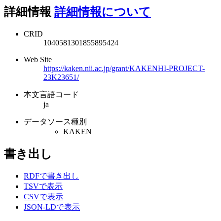
詳細情報
詳細情報について
CRID
1040581301855895424
Web Site
https://kaken.nii.ac.jp/grant/KAKENHI-PROJECT-
23K23651/
本文言語コード
ja
データソース種別
KAKEN
書き出し
RDFで書き出し
TSVで表示
CSVで表示
JSON-LDで表示