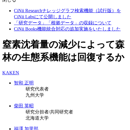
CiNii Researchナレッジグラフ検索機能（試行版）を
CiNii Labsにて公開しました
「研究データ」「根拠データ」の収録について
CiNii Books機能統合対応の追加実施をいたしました
窒素沈着量の減少によって森
林の生態系機能は回復するか
KAKEN
智和 正明
研究代表者
九州大学
柴田 英昭
研究分担者/共同研究者
北海道大学
福澤 加里部