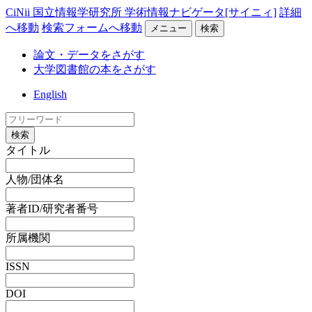
CiNii 国立情報学研究所 学術情報ナビゲータ[サイニィ]
詳細
へ移動
検索フォームへ移動
メニュー
検索
論文・データをさがす
大学図書館の本をさがす
English
検索
タイトル
人物/団体名
著者ID/研究者番号
所属機関
ISSN
DOI