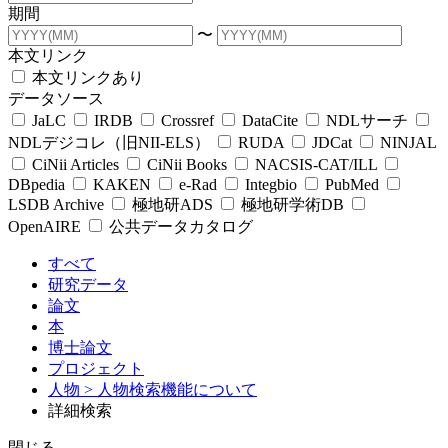
期間
〜
本文リンク
本文リンクあり
データソース
JaLC
IRDB
Crossref
DataCite
NDLサーチ
NDLデジコレ（旧NII-ELS）
RUDA
JDCat
NINJAL
CiNii Articles
CiNii Books
NACSIS-CAT/ILL
DBpedia
KAKEN
e-Rad
Integbio
PubMed
LSDB Archive
極地研ADS
極地研学術DB
OpenAIRE
公共データカタログ
すべて
研究データ
論文
本
博士論文
プロジェクト
人物
> 人物検索機能について
詳細検索
閉じる