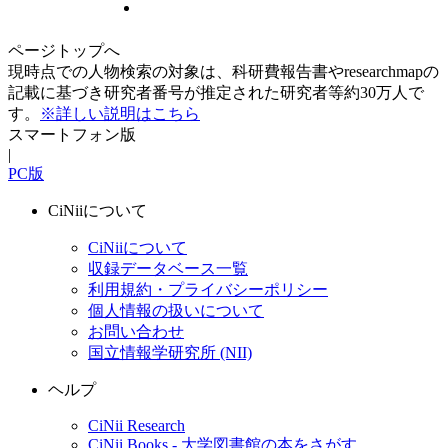
ページトップへ
現時点での人物検索の対象は、科研費報告書やresearchmapの
記載に基づき研究者番号が推定された研究者等約30万人で
す。
※詳しい説明はこちら
スマートフォン版
|
PC版
CiNiiについて
CiNiiについて
収録データベース一覧
利用規約・プライバシーポリシー
個人情報の扱いについて
お問い合わせ
国立情報学研究所 (NII)
ヘルプ
CiNii Research
CiNii Books - 大学図書館の本をさがす