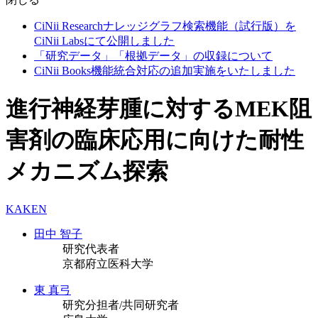
CiNii Researchナレッジグラフ検索機能（試行版）を
CiNii Labsにて公開しました
「研究データ」「根拠データ」の収録について
CiNii Books機能統合対応の追加実施をいたしました
進行神経芽腫に対するMEK阻
害剤の臨床応用に向けた耐性
メカニズム探索
KAKEN
田中 智子
研究代表者
京都府立医科大学
東 真弓
研究分担者/共同研究者