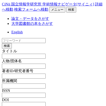
CiNii 国立情報学研究所 学術情報ナビゲータ[サイニィ]
詳細
へ移動
検索フォームへ移動
メニュー
検索
論文・データをさがす
大学図書館の本をさがす
English
検索
タイトル
人物/団体名
著者ID/研究者番号
所属機関
ISSN
DOI