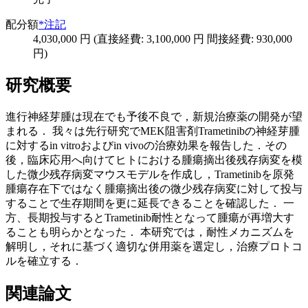
配分額
*注記
4,030,000 円 (直接経費: 3,100,000 円 間接経費: 930,000
円)
研究概要
進行神経芽腫は現在でも予後不良で，新規治療薬の開発が望
まれる． 我々は先行研究でMEK阻害剤Trametinibの神経芽腫
に対するin vitroおよびin vivoの治療効果を報告した．その
後，臨床応用へ向けてヒトにおける腫瘍摘出後残存病変を模
した微少残存病変マウスモデルを作成し，Trametinibを原発
腫瘍存在下ではなく腫瘍摘出後の微少残存病変に対して投与
することで生存期間を更に延長できることを確認した． 一
方、長期投与するとTrametinib耐性となって腫瘍が再増大す
ることも明らかとなった． 本研究では，耐性メカニズムを
解明し，それに基づく適切な併用薬を選定し，治療プロトコ
ルを確立する．
関連論文