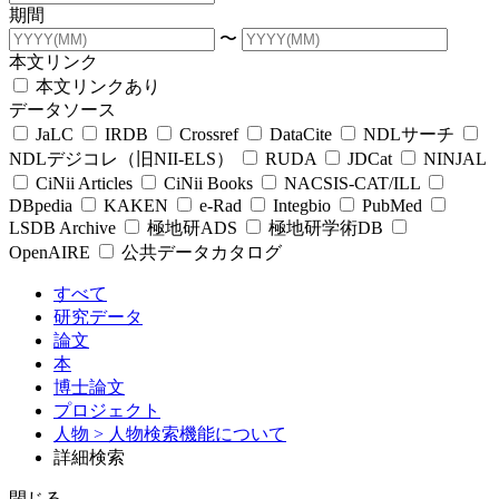
期間
〜
本文リンク
本文リンクあり
データソース
JaLC
IRDB
Crossref
DataCite
NDLサーチ
NDLデジコレ（旧NII-ELS）
RUDA
JDCat
NINJAL
CiNii Articles
CiNii Books
NACSIS-CAT/ILL
DBpedia
KAKEN
e-Rad
Integbio
PubMed
LSDB Archive
極地研ADS
極地研学術DB
OpenAIRE
公共データカタログ
すべて
研究データ
論文
本
博士論文
プロジェクト
人物
> 人物検索機能について
詳細検索
閉じる