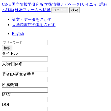
CiNii 国立情報学研究所 学術情報ナビゲータ[サイニィ]
詳細
へ移動
検索フォームへ移動
メニュー
検索
論文・データをさがす
大学図書館の本をさがす
English
検索
タイトル
人物/団体名
著者ID/研究者番号
所属機関
ISSN
DOI