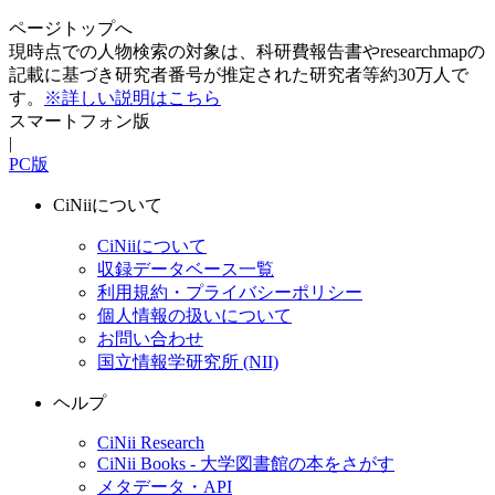
ページトップへ
現時点での人物検索の対象は、科研費報告書やresearchmapの
記載に基づき研究者番号が推定された研究者等約30万人で
す。
※詳しい説明はこちら
スマートフォン版
|
PC版
CiNiiについて
CiNiiについて
収録データベース一覧
利用規約・プライバシーポリシー
個人情報の扱いについて
お問い合わせ
国立情報学研究所 (NII)
ヘルプ
CiNii Research
CiNii Books - 大学図書館の本をさがす
メタデータ・API