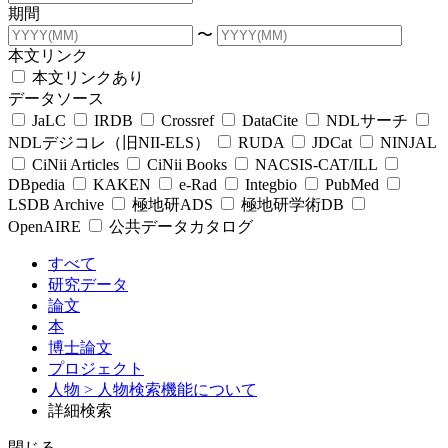
期間
〜
本文リンク
本文リンクあり
データソース
JaLC
IRDB
Crossref
DataCite
NDLサーチ
NDLデジコレ（旧NII-ELS）
RUDA
JDCat
NINJAL
CiNii Articles
CiNii Books
NACSIS-CAT/ILL
DBpedia
KAKEN
e-Rad
Integbio
PubMed
LSDB Archive
極地研ADS
極地研学術DB
OpenAIRE
公共データカタログ
すべて
研究データ
論文
本
博士論文
プロジェクト
人物
> 人物検索機能について
詳細検索
閉じる