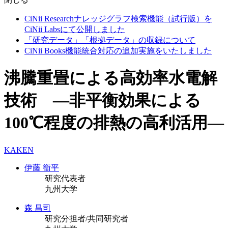
CiNii Researchナレッジグラフ検索機能（試行版）を
CiNii Labsにて公開しました
「研究データ」「根拠データ」の収録について
CiNii Books機能統合対応の追加実施をいたしました
沸騰重畳による高効率水電解
技術 ―非平衡効果による
100℃程度の排熱の高利活用―
KAKEN
伊藤 衡平
研究代表者
九州大学
森 昌司
研究分担者/共同研究者