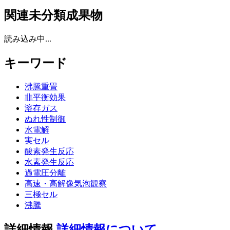
関連未分類成果物
読み込み中...
キーワード
沸騰重畳
非平衡効果
溶存ガス
ぬれ性制御
水電解
実セル
酸素発生反応
水素発生反応
過電圧分離
高速・高解像気泡観察
三極セル
沸騰
詳細情報
詳細情報について