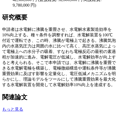
9,780,000 円)
研究概要
申請者は水電解に沸騰を重畳させ、水電解水素製造効率を
10%向上する。種々条件を調整すれば、水電解装置を100℃
付近で運転でき、この時、沸騰が電極上で起きる。沸騰気泡
内の水蒸気圧力は周囲の水に比べて高く、高圧水蒸気によっ
て電極上への水分子の吸着、すなわち電極反応の最初の素過
程が加速的に進み、電解電圧が低減し、水電解効率が向上す
ると考えられる。そこで本申請では、水電解に沸騰を重畳で
きる水電解電極を構築し、電極微細構造や運転条件等が沸騰
重畳効果に及ぼす影響を定量化し、電圧低減メカニズムを明
らかにし、理論モデルをツールにして沸騰重畳効果を最大化
する水電解装置を開発して水電解効率10%向上を達成する。
関連論文
もっと見る